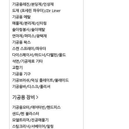
기공용레진/본딩재/인상재
도재 (포세린 파우더)/Zir Liner
기공용 메탈
매몰재/분리재/신터링
솔더링봉사/솔더메탈
연마재/퍼미스/광택재
기공용 왁스
스캔 스프레이/파우더
다이스페이서/하드너/다웰핀/몰드
석면/기공재료 기타
교합기
기공용 기구
기공브러쉬/믹싱 플레이트/블레이드
기공용바/디스크/폴리셔
기공용 장비
>
기공용모터/에어터빈/핸드피스
샌드/펜 블라스터
모델트리머/진공매몰기
스팀크리너/서베이어/밀링