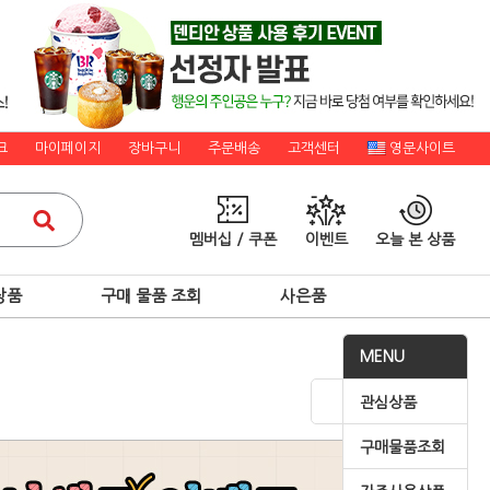
크
마이페이지
장바구니
주문배송
고객센터
영문사이트
멤버십 / 쿠폰
이벤트
오늘 본 상품
상품
구매 물품 조회
사은품
MENU
관심상품
구매물품조회