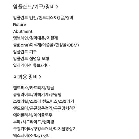
임플란트/기구/장비
>
임플란트 엔진/핸드피스&앵글/장비
Fixture
Abutment
멤브레인/경막대용/지혈제
골(Bone)이식재(이종골/합성골/DBM)
임플란트 기구
임플란트 설명용 모형
일리게이션 튜브/기타
치과용 장비
>
핸드피스/카트리지/앵글
큐링라이트/미백기계/큐링팁
스켈러팁/스켈러 핸드피스/스켈러기
엔도모터/근관장측정기/근관장세척기
에어팔리셔/에어플로우
루페/헤드라이트/현미경
구강카메라/구강스캐너/디지털영상기
엑스레이(X-Ray) 장비