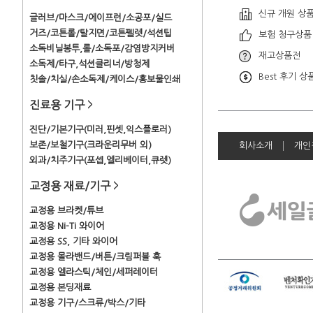
신규 개원 상
글러브/마스크/에이프런/소공포/실드
거즈/코튼롤/탈지면/코튼펠렛/석션팁
보험 청구상품
소독비닐봉투,롤/소독포/감염방지커버
재고상품전
소독제/타구,석션클리너/방청제
Best 후기 상
칫솔/치실/손소독제/케이스/홍보물인쇄
진료용 기구
>
진단/기본기구(미러,핀셋,익스플로러)
보존/보철기구(크라운리무버 외)
회사소개
개인
외과/치주기구(포셉,엘리베이터,큐렛)
교정용 재료/기구
>
교정용 브라켓/튜브
교정용 Ni-Ti 와이어
교정용 SS, 기타 와이어
교정용 몰라밴드/버튼/크림퍼블 훅
교정용 엘라스틱/체인/세퍼레이터
교정용 본딩재료
교정용 기구/스크류/박스/기타