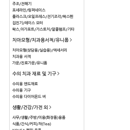
주조/전해기
포세라인/링퍼네이스
플라스크/오일프레스/전기조각/왁스펜
집진기/레이스 모터
왁스,아가포트/가스토치/알콜램프/기타
치아모형/치과용서적/유니폼
>
치아모형(상담용/실습용)/액세서리
치과용 서적
가운/진료가운/유니폼
수의 치과 재료 및 기구
>
수의용 엔도재료
수의용 기구
수의용 다이어몬드 버
생활/건강/가전 외
>
사무/생활/주방/미용(화장품)용품
식품/간식/커피/차(Tea)