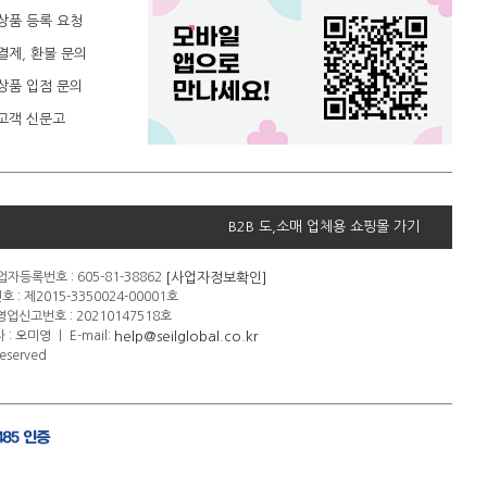
상품 등록 요청
결제, 환불 문의
상품 입점 문의
고객 신문고
B2B 도,소매 업체용 쇼핑몰 가기
[사업자정보확인]
자등록번호 : 605-81-38862
: 제2015-3350024-00001호
신고번호 : 20210147518호
help@seilglobal.co.kr
 : 오미영
ㅣ
E-mail:
eserved