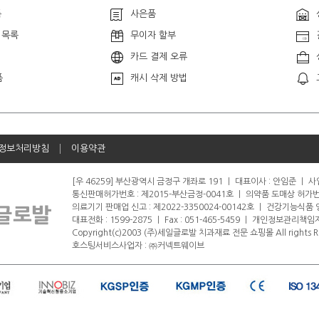
품
사은품
 목록
무이자 할부
카드 결제 오류
품
캐시 삭제 방법
정보처리방침
이용약관
[우 46259] 부산광역시 금정구 개좌로 191
ㅣ
대표이사 : 안임준
ㅣ
사업
통신판매허가번호 : 제2015-부산금정-0041호
ㅣ
의약품 도매상 허가번호 
의료기기 판매업 신고 : 제2022-3350024-00142호
ㅣ
건강기능식품 영업
대표전화 : 1599-2875
ㅣ
Fax : 051-465-5459
ㅣ
개인정보관리책임자
Copyright(c)2003 (주)세일글로발 치과재료 전문 쇼핑몰 All rights R
호스팅서비스사업자 : ㈜커넥트웨이브