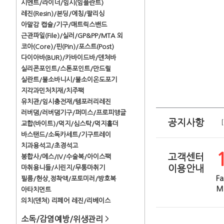
시멘트/라이너/임시(임플란트)
레진(Resin)/본딩/에칭/팔리싱
아말감 캡슐/기구/매트릭스밴드
근관파일(File)/실러/GP&PP/MTA 외
코아(Core)/핀(Pin)/포스트(Post)
다이아바(BUR)/카바이드바/덴쳐바
실리콘포인트/스톤포인트/만드릴
실란트/불소바니시/불소이온도포기
지각과민처치재/치주팩
유치관/임시충전재/템포러리레진
러버댐/러버댐기구/퍼미스/프로피앵글
공지사항
교합(바이트)/먹지/심스탁/먹지홀더
바스탠드/소독카세트/기구트레이
치과용석고/초경석고
고객센터
봉합사/메스/IV/수술복/아이스팩
이용안내
마취용니들/시린지/무통마취기
Fa
필름/현상,정착액/포토미러/방호복
Ma
아타치먼트
의치(덴쳐) 리페어 레진/리베이스
소독/감염예방/위생관리
>