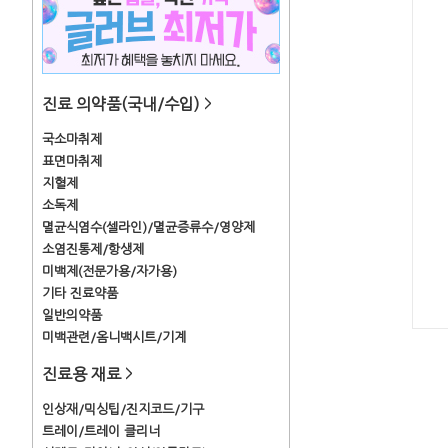
진료 의약품(국내/수입)
>
국소마취제
표면마취제
지혈제
소독제
멸균식염수(셀라인)/멸균증류수/영양제
소염진통제/항생제
미백제(전문가용/자가용)
기타 진료약품
일반의약품
미백관련/옴니백시트/기계
진료용 재료
>
인상재/믹싱팁/진지코드/기구
트레이/트레이 클리너