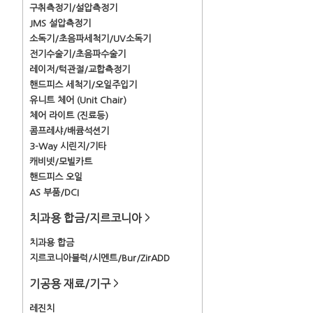
구취측정기/설압측정기
JMS 설압측정기
소독기/초음파세척기/UV소독기
전기수술기/초음파수술기
레이저/턱관절/교합측정기
핸드피스 세척기/오일주입기
유니트 체어 (Unit Chair)
체어 라이트 (진료등)
콤프레샤/배큠석션기
3-Way 시린지/기타
캐비넷/모빌카트
핸드피스 오일
AS 부품/DCI
치과용 합금/지르코니아
>
치과용 합금
지르코니아블럭/시멘트/Bur/ZirADD
기공용 재료/기구
>
레진치