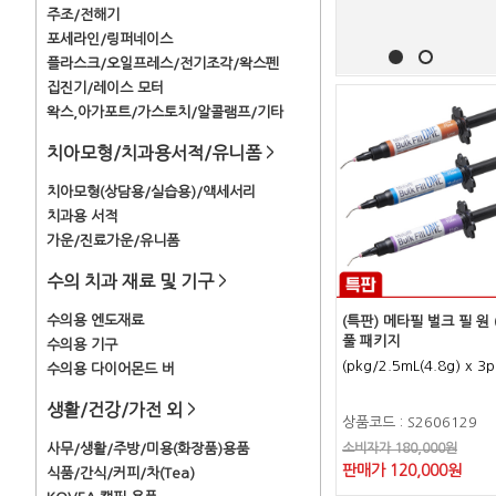
주조/전해기
포세라인/링퍼네이스
플라스크/오일프레스/전기조각/왁스펜
집진기/레이스 모터
왁스,아가포트/가스토치/알콜램프/기타
치아모형/치과용서적/유니폼
>
치아모형(상담용/실습용)/액세서리
치과용 서적
가운/진료가운/유니폼
수의 치과 재료 및 기구
>
수의용 엔도재료
(특판) 메타필 벌크 필 원 
풀 패키지
수의용 기구
(pkg/2.5mL(4.8g) x 3p
수의용 다이어몬드 버
생활/건강/가전 외
>
상품코드 : S2606129
사무/생활/주방/미용(화장품)용품
소비자가 180,000원
판매가 120,000원
식품/간식/커피/차(Tea)