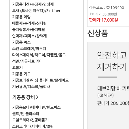
기공용레진/본딩재/인상재
상품코드 : S2109400
도재 (포세린 파우더)/Zir Liner
소비자가 35,000원
기공용 메탈
판매가 17,000원
매몰재/분리재/신터링
솔더링봉사/솔더메탈
신상품
연마재/퍼미스/광택재
기공용 왁스
스캔 스프레이/파우더
다이스페이서/하드너/다웰핀/몰드
석면/기공재료 기타
교합기
기공용 기구
기공브러쉬/믹싱 플레이트/블레이드
기공용바/디스크/폴리셔
기공용 장비
>
기공용모터/에어터빈/핸드피스
샌드/펜 블라스터
모델트리머/진공매몰기
스팀크리너/서베이어/밀링