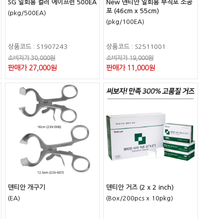
SG 일회용 컬러 에이프런 500EA
New 덴티안 일회용 부직포 소공
포 (46cm x 55cm)
(pkg/500EA)
(pkg/100EA)
상품코드 : S1907243
상품코드 : S2511001
소비자가 30,000원
소비자가 19,000원
판매가 27,000원
판매가 11,000원
덴티안 개구기
덴티안 거즈 (2 x 2 inch)
(EA)
(Box/200pcs x 10pkg)