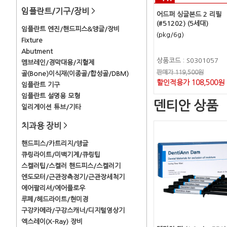
임플란트/기구/장비
>
어드퍼 싱글본드 2 리필
(#51202) (5세대)
임플란트 엔진/핸드피스&앵글/장비
(pkg/6g)
Fixture
Abutment
상품코드 : S0301057
멤브레인/경막대용/지혈제
판매가 119,500원
골(Bone)이식재(이종골/합성골/DBM)
할인적용가 108,500원
임플란트 기구
임플란트 설명용 모형
덴티안 상품
일리게이션 튜브/기타
치과용 장비
>
핸드피스/카트리지/앵글
큐링라이트/미백기계/큐링팁
스켈러팁/스켈러 핸드피스/스켈러기
엔도모터/근관장측정기/근관장세척기
에어팔리셔/에어플로우
루페/헤드라이트/현미경
구강카메라/구강스캐너/디지털영상기
엑스레이(X-Ray) 장비