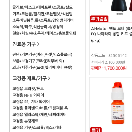
글러브/마스크/에이프런/소공포/실드
거즈/코튼롤/탈지면/코튼펠렛/석션팁
소독비닐봉투,롤/소독포/감염방지커버
소독제/타구,석션클리너/방청제
Ai-Motor 엔도 모터 (
칫솔/치실/손소독제/케이스/홍보물인쇄
FQ 나이타이 종합 키트 
(pkg)
진료용 기구
>
진단/기본기구(미러,핀셋,익스플로러)
상품코드 : S2506142
보존/보철기구(크라운리무버 외)
소비자가 2,160,000원
외과/치주기구(포셉,엘리베이터,큐렛)
판매가 1,700,000원
교정용 재료/기구
>
교정용 브라켓/튜브
교정용 Ni-Ti 와이어
교정용 SS, 기타 와이어
교정용 몰라밴드/버튼/크림퍼블 훅
교정용 엘라스틱/체인/세퍼레이터
교정용 본딩재료
교정용 기구/스크류/박스/기타