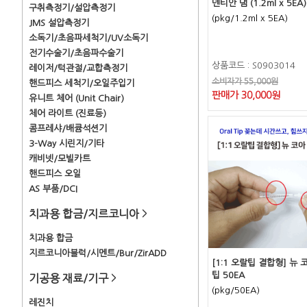
덴티안 댐 (1.2ml x 5EA)
구취측정기/설압측정기
(pkg/1.2ml x 5EA)
JMS 설압측정기
소독기/초음파세척기/UV소독기
전기수술기/초음파수술기
상품코드 : S0903014
레이저/턱관절/교합측정기
소비자가 55,000원
핸드피스 세척기/오일주입기
판매가 30,000원
유니트 체어 (Unit Chair)
체어 라이트 (진료등)
콤프레샤/배큠석션기
3-Way 시린지/기타
캐비넷/모빌카트
핸드피스 오일
AS 부품/DCI
치과용 합금/지르코니아
>
치과용 합금
지르코니아블럭/시멘트/Bur/ZirADD
[1:1 오랄팁 결합형] 뉴 
팁 50EA
기공용 재료/기구
>
(pkg/50EA)
레진치