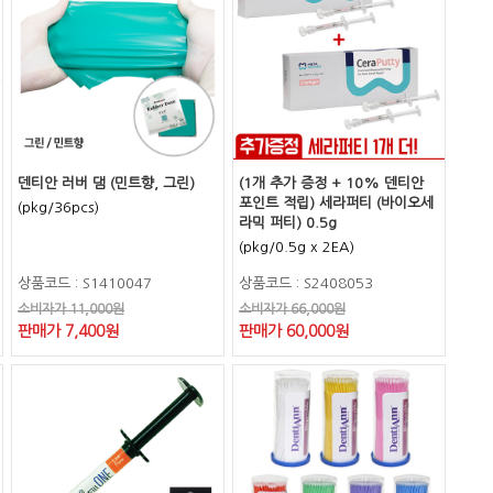
덴티안 러버 댐 (민트향, 그린)
(1개 추가 증정 + 10% 덴티안
포인트 적립) 세라퍼티 (바이오세
(pkg/36pcs)
라믹 퍼티) 0.5g
(pkg/0.5g x 2EA)
상품코드 : S1410047
상품코드 : S2408053
소비자가 11,000원
소비자가 66,000원
판매가 7,400원
판매가 60,000원