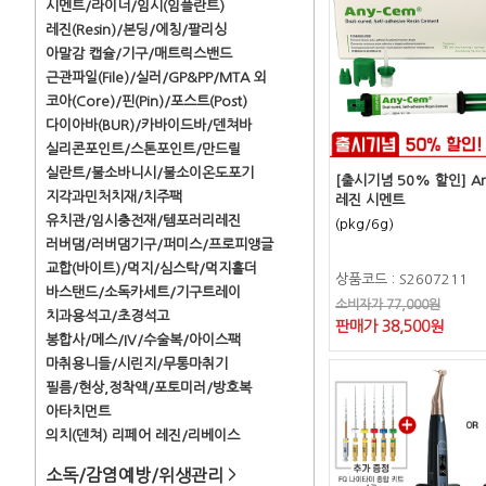
시멘트/라이너/임시(임플란트)
레진(Resin)/본딩/에칭/팔리싱
아말감 캡슐/기구/매트릭스밴드
근관파일(File)/실러/GP&PP/MTA 외
코아(Core)/핀(Pin)/포스트(Post)
다이아바(BUR)/카바이드바/덴쳐바
실리콘포인트/스톤포인트/만드릴
실란트/불소바니시/불소이온도포기
[출시기념 50% 할인] An
지각과민처치재/치주팩
레진 시멘트
유치관/임시충전재/템포러리레진
(pkg/6g)
러버댐/러버댐기구/퍼미스/프로피앵글
교합(바이트)/먹지/심스탁/먹지홀더
상품코드 : S2607211
바스탠드/소독카세트/기구트레이
소비자가 77,000원
치과용석고/초경석고
판매가 38,500원
봉합사/메스/IV/수술복/아이스팩
마취용니들/시린지/무통마취기
필름/현상,정착액/포토미러/방호복
아타치먼트
의치(덴쳐) 리페어 레진/리베이스
소독/감염예방/위생관리
>