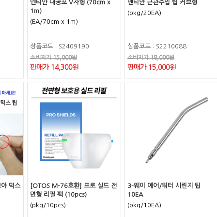
덴티안 대공포 V자형 (70cm x
덴티안 근관주입 팁 커브형
1m)
(pkg/20EA)
(EA/70cm x 1m)
상품코드 : S2409190
상품코드 : S2210088
소비자가 15,000원
소비자가 18,000원
판매가 14,300원
판매가 15,000원
코아 믹스
[OTOS M-76호환] 프로 실드 전
3-웨이 에어/워터 시린지 팁
면형 리필 팩 (10pcs)
10EA
(pkg/10pcs)
(pkg/10EA)