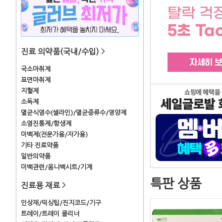
진료 의약품(국내/수입)
>
국소마취제
표면마취제
지혈제
소독제
멸균식염수(셀라인)/멸균증류수/영양제
소염진통제/항생제
미백제(전문가용/자가용)
기타 진료약품
일반의약품
미백관련/옴니백시트/기계
특판 상품
진료용 재료
>
인상재/믹싱팁/진지코드/기구
트레이/트레이 클리너