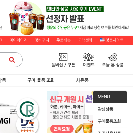
크
마이페이지
장바구니
주문배송
고객센터
영문사이트
멤버십 / 쿠폰
이벤트
오늘 본 상품
상품
구매 물품 조회
사은품
MENU
관심상품
구매물품조회