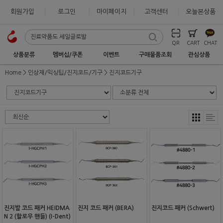
회원가입
로그인
마이페이지
고객센터
오늘본상품
QR
CART
CHAT
상품분류
멤버십/쿠폰
이벤트
구매물품조회
관심상품
Home
인상재/믹싱팁/진지코드/기구
진지코드기구
진지발 코드 패커 HEIDMA
진지 코드 패커 (BERA)
진지코드 패커 (Schwert)
N 2 (할로우 핸들) (I-Dent)