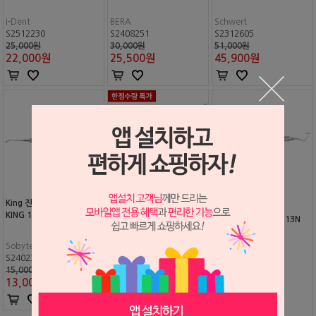
I-Dent
BERA
Schwert
S2512230
S2408251
S2312605
25,000원
30,000원
51,000원
22,000
원
25,500
원
45,900
원
King 진지코드 패커 (#PAC
KING 1)
덴티안 진지코드 패커
진지코드패커 GCP113N
(오성)
Sobytec
S2402342
세일글로발
오성
15,000원
S2205104
S2106311
13,000
원
30,000원
39,000원
15,200
원
35,000
원