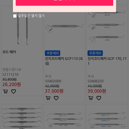
일주일간 열지 않기
코드 패커
진지코드패커 GCP113 (오
진지코드패커 GCP 170,17
성)
1
덴탈스튜디오
S2111216
오성
오성
30,800원
S0402009
S0406203
26,200
원
42,000원
44,000원
37,000
원
39,000
원