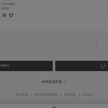
S2310047
(품절)
 문의하기
㈜세일글로발
회사소개
개인정보처리방침
이용약관
PC버전