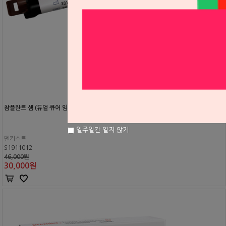
참플란트 셈 (듀얼 큐어 임플란트 시멘트)
일주일간 열지 않기
덴키스트
S1911012
46,000원
30,000
원