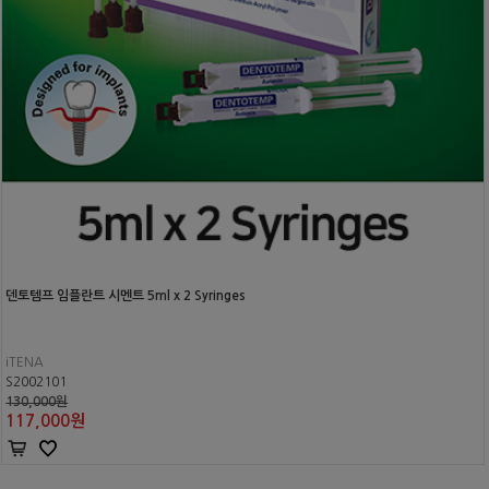
덴토템프 임플란트 시멘트 5ml x 2 Syringes
iTENA
S2002101
130,000원
117,000
원