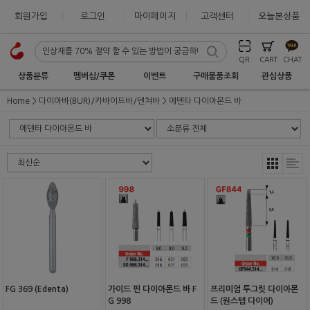
회원가입
로그인
마이페이지
고객센터
오늘본상품
QR
CART
CHAT
상품분류
멤버십/쿠폰
이벤트
구매물품조회
관심상품
Home
다이아바(BUR)/카바이드바/덴쳐바
에덴타 다이아몬드 바
FG 369 (Edenta)
가이드 핀 다이아몬드 바 F
프리미엄 투그릿 다이아몬
G 998
드 (원스텝 다이어)