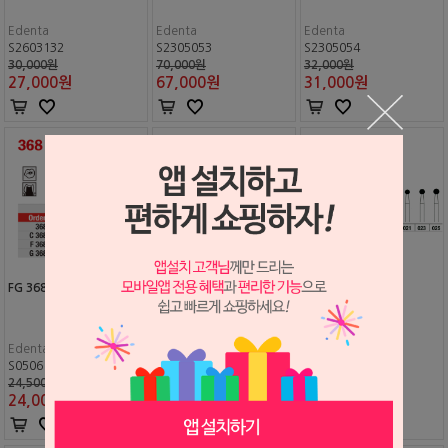
Edenta
Edenta
Edenta
S2603132
S2305053
S2305054
30,000원
70,000원
32,000원
27,000
원
67,000
원
31,000
원
FG 368 (Edenta)
FG 379 (Edenta)
FG 801
Edenta
Edenta
Edenta
S0506167
S0506168
S0506129
24,500원
24,500원
24,500원
24,000
원
24,000
원
24,000
원