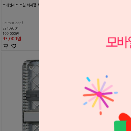
스테인레스 스틸 서지칼 석션팁
Helmut Zepf
S2109301
100,000원
93,000
원