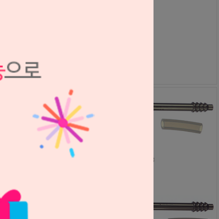
사이너스라인 (서지칼 석션)
Helmut Zepf
S1211031
110,000원
103,000
원