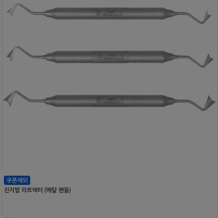
진지발 리트렉터 (메탈 핸들)