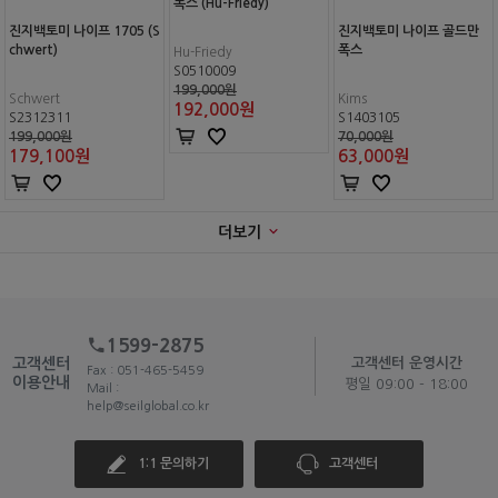
폭스 (Hu-Friedy)
진지백토미 나이프 1705 (S
진지백토미 나이프 골드만
chwert)
폭스
Hu-Friedy
S0510009
199,000원
Schwert
Kims
192,000
원
S2312311
S1403105
199,000원
70,000원
179,100
원
63,000
원
더보기
1599-2875
고객센터
고객센터 운영시간
Fax : 051-465-5459
이용안내
평일 09:00 - 18:00
Mail :
help@seilglobal.co.kr
1:1 문의하기
고객센터