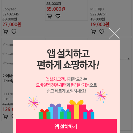
85,000원
85,000
원
Sobytec
MCTBIO
S2402349
S2209261
30,000원
19,000원
27,000
원
19,000
원
마이너shagen 진지발 (Hu
-Friedy)
마이크로 플랩 엘리베이터
에반스 나이프
1705-4 (Schwert)
Hu-Friedy
S0511304
Schwert
MIDAS
129,000원
S2607143
S2309039
129,000
원
126,000원
12,000원
113,400
원
12,000
원