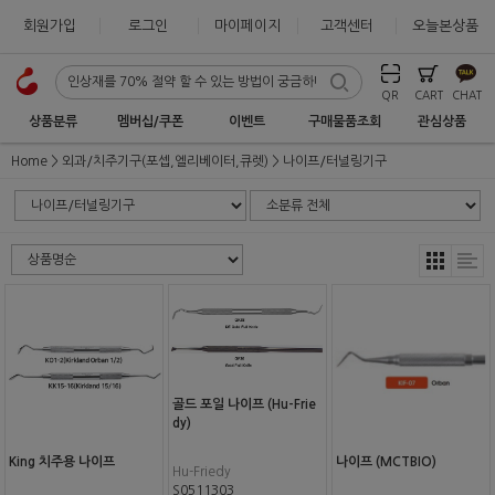
회원가입
로그인
마이페이지
고객센터
오늘본상품
QR
CART
CHAT
상품분류
멤버십/쿠폰
이벤트
구매물품조회
관심상품
Home
외과/치주기구(포셉,엘리베이터,큐렛)
나이프/터널링기구
골드 포일 나이프 (Hu-Frie
dy)
King 치주용 나이프
나이프 (MCTBIO)
Hu-Friedy
S0511303