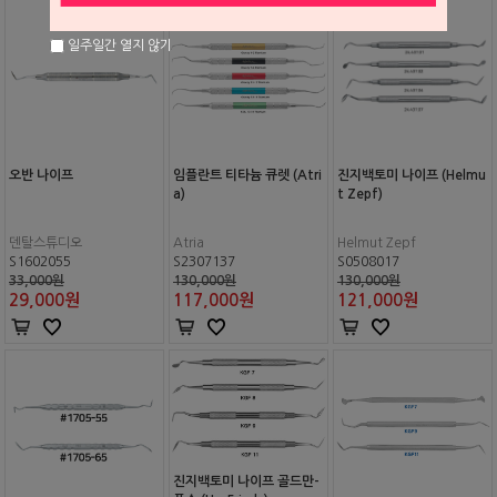
일주일간 열지 않기
오반 나이프
임플란트 티타늄 큐렛 (Atri
진지백토미 나이프 (Helmu
a)
t Zepf)
덴탈스튜디오
Atria
Helmut Zepf
S1602055
S2307137
S0508017
33,000원
130,000원
130,000원
29,000
원
117,000
원
121,000
원
진지백토미 나이프 골드만-