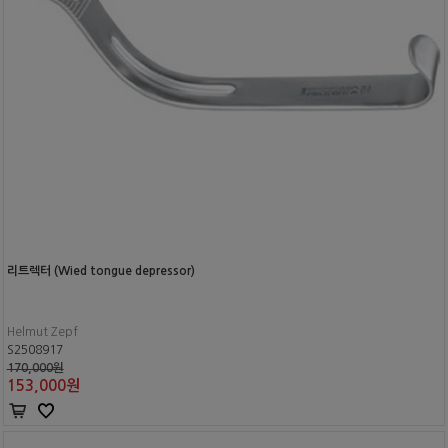
리트렉터 (Wied tongue depressor)
Helmut Zepf
S2508917
170,000원
153,000
원