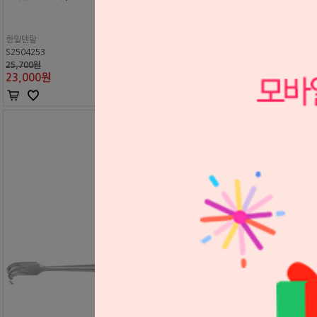
한일덴탈
S2504253
25,700원
23,000
원