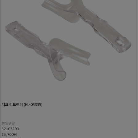
치크 리트렉터 (HL-03335)
한일덴탈
S2107290
25,700원