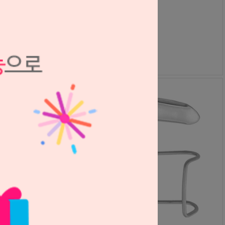
Atria
S2504128
100,000원
90,000
원