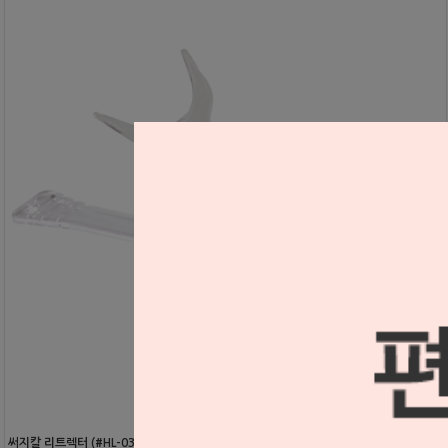
써지칼 리트렉터 (#HL-03333)