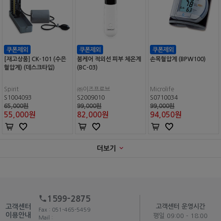
[재고상품] CK-101 (수은
붐케어 적외선 피부 체온계
손목혈압계 (BPW100)
혈압계) (데스크타입)
(BC-03)
Spirit
㈜이즈프로브
Microlife
S1004093
S2009010
S0710034
65,000원
99,000원
99,000원
55,000
원
82,000
원
94,050
원
더보기
1599-2875
고객센터
고객센터 운영시간
Fax : 051-465-5459
이용안내
평일 09:00 - 18:00
Mail :