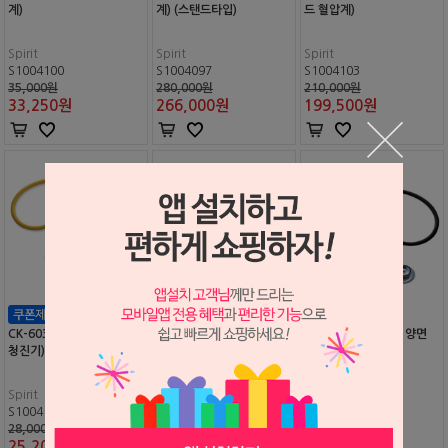
계)
계) (스탠드타입)
드 혈압계)
Spirit
Spirit
Spirit
S1004100
S1004097
S1004103
35,000원
280,000원
210,000원
33,250
원
266,000
원
199,500
원
CK-603PW (간호사용 단면
CK-A603T (간호사용 단면
CK-A604T (소아용 양면
청진기)
청진기)
청진기)
Spirit
Spirit
Spirit
S1004131
S1004126
S1004132
28,000원
12,000원
13,000원
25,200
원
10,800
원
13,000
원