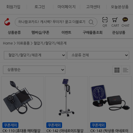
회원가입
로그인
마이페이지
고객센터
오늘본상품
QR
CART
CHAT
상품분류
멤버십/쿠폰
이벤트
구매물품조회
관심상품
Home
의료용품
혈압기/혈당기/체온계
CK-110 (휴대용 메타혈압
CK-142 (아네로이드혈압
CK-143 (탁상용 아네로이