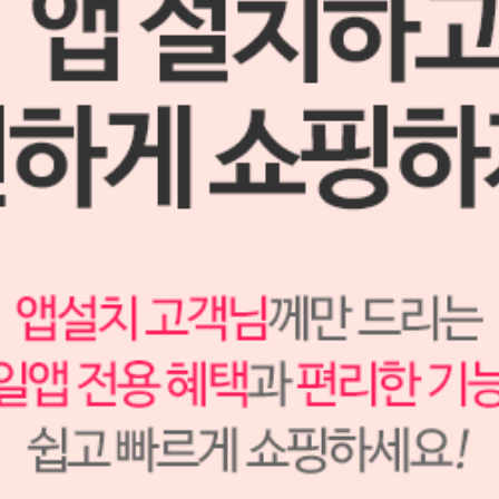
[포인트 전용 상품] 비스코스타트 클리어 DI 킷트 (#6409) (응고물이 남지 않는 전치부용
지혈제)
Ultradent
S2312562
65,000원
52,000
원