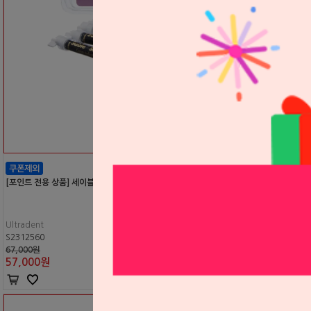
[포인트 전용 상품] 세이블 식크 리필 (충치부위 제거확인, 근관 입구 확인)
Ultradent
S2312560
67,000원
57,000
원