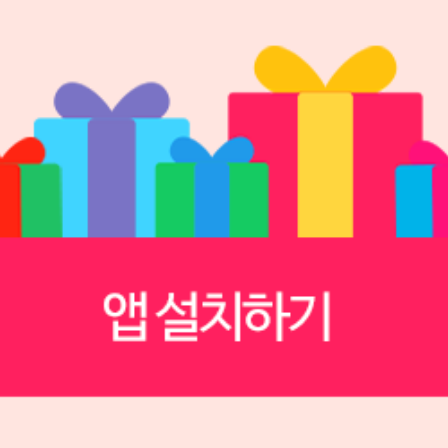
[포인트 전용 상품] 세이블 식크 킷트 (충치부위 제거확인)
Ultradent
S2312559
(품절)