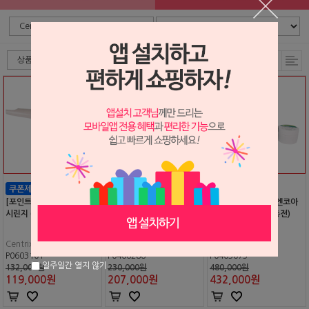
[포인트 전용 상품] C-R EZ
[포인트 전용 상품] C-R EZ
[포인트 전용 상품] 엔코아
시린지 (센트릭스 건)
시린지 팁 (아큐도즈 니들
AF (컴포지트 코아충전)
팁)
Centrix
Centrix
Centrix
P0603101
P0406286
P0405075
일주일간 열지 않기
132,000원
230,000원
480,000원
119,000
원
207,000
원
432,000
원