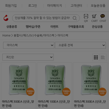
회원가입
로그인
마이페이지
고객센터
오늘본상품
QR
CART
CHAT
상품분류
멤버십/쿠폰
이벤트
구매물품조회
관심상품
Home
봉합사/메스/IV/수술복/아이스팩
아이스팩
아이스팩 300EA (신규_양
아이스팩 100EA (신규_단
아이스팩 300EA (신규_단
면 인쇄)
면 인쇄)
면 인쇄)