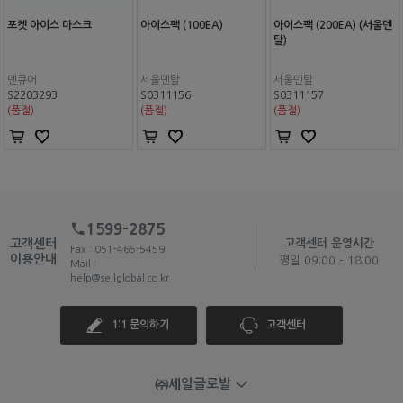
포켓 아이스 마스크
아이스팩 (100EA)
아이스팩 (200EA) (서울덴
탈)
덴큐어
서울덴탈
서울덴탈
S2203293
S0311156
S0311157
(품절)
(품절)
(품절)
1599-2875
고객센터
고객센터 운영시간
Fax : 051-465-5459
이용안내
평일 09:00 - 18:00
Mail :
help@seilglobal.co.kr
1:1 문의하기
고객센터
㈜세일글로발