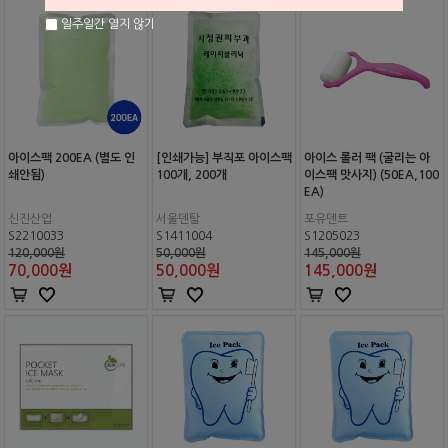
일주일간 열지 않기
아이스팩 200EA (별도 인
[인쇄가능] 부직포 아이스팩
아이스 롤러 팩 (굴리는 아
쇄안됨)
100개, 200개
이스팩 맛사지) (50EA,100
EA)
신진산업
서울덴탈
포유덴트
S2210033
S1411004
S1205023
120,000원
50,000원
145,000원
70,000
원
50,000
원
145,000
원