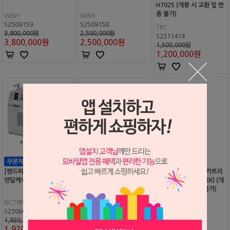
H7025 (개봉 시 교환 및 반
품 불가)
W&H
W&H
S2509159
S2509158
TPC
3,800,000원
2,500,000원
S2311414
3,800,000
원
2,500,000
원
1,500,000원
1,200,000
원
[핸드피스 오일 주유세척기]
TPC 핸드피스 주유세척기
멀티뎀 C27 정제수 카트리
덴탈케이
H7005 스펀지(12EA)
지 리필 (#A812016X) (개
봉 시 교환 및 반품 불가)
NCT메디칼
제이플랜
W&H
S2306071
S2302212
S2301182
1,920,000원
40,000원
400,000원
1,920,000
원
35,000
원
400,000
원