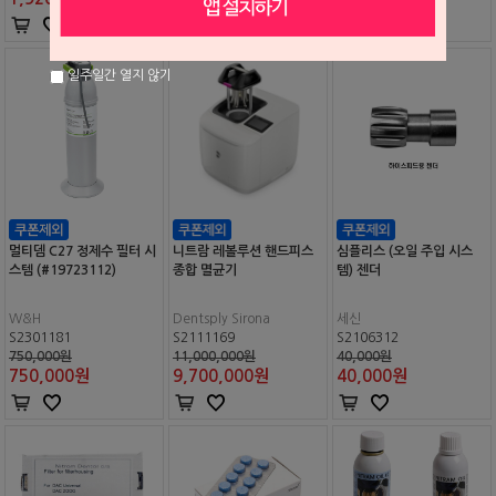
일주일간 열지 않기
멀티뎀 C27 정제수 필터 시
니트람 레볼루션 핸드피스
심플리스 (오일 주입 시스
스템 (#19723112)
종합 멸균기
템) 젠더
W&H
Dentsply Sirona
세신
S2301181
S2111169
S2106312
750,000원
11,000,000원
40,000원
750,000
원
9,700,000
원
40,000
원