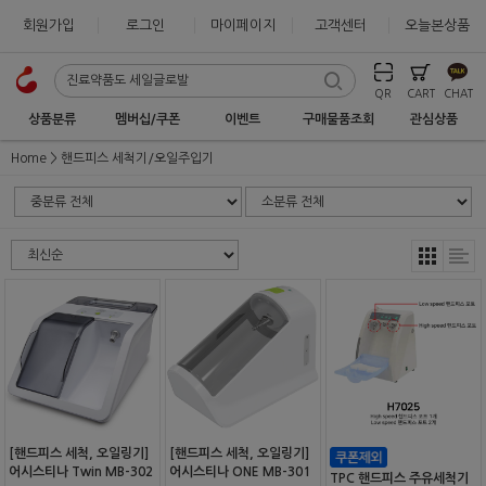
회원가입
로그인
마이페이지
고객센터
오늘본상품
QR
CART
CHAT
상품분류
멤버십/쿠폰
이벤트
구매물품조회
관심상품
Home
핸드피스 세척기/오일주입기
[핸드피스 세척, 오일링기]
[핸드피스 세척, 오일링기]
어시스티나 Twin MB-302
어시스티나 ONE MB-301
TPC 핸드피스 주유세척기