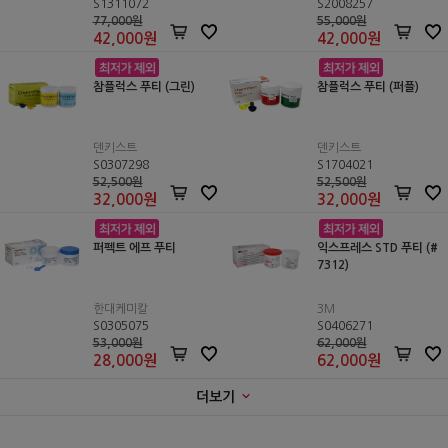
S1311072
S2008257
77,000원
55,000원
42,000
원
42,000
원
참플럭스 푸티 (그린)
참플럭스 푸티 (퍼플)
덴키스트
덴키스트
S0307298
S1704021
52,500원
52,500원
32,000
원
32,000
원
퍼펙트 에프 푸티
익스프레스 STD 푸티 (#
7312)
한대케미칼
3M
S0305075
S0406271
53,000원
62,000원
28,000
원
62,000
원
더보기