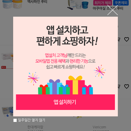
엑사파인 푸티
아쿠아실 소프트 푸티
GC
S0301094
Dentsply Sirona
97,000원
S0301093
68,500
원
144,980원
93,300
원
마스터실 푸티
소프트 트레이 푸티 (#70
326)
세정
S0909058
세정
42,000원
S1301180
24,000
원
50,000원
40,000
원
퍼펙트 에프 푸티 (대용
본플렉스-S 푸티
량, 450ml)
일주일간 열지 않기
한대케미칼
Vericom