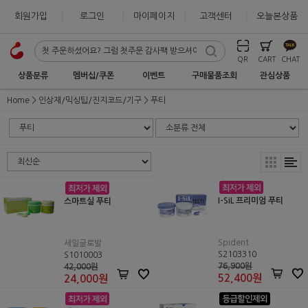
회원가입
로그인
마이페이지
고객센터
오늘본상품
QR
CART
CHAT
상품분류
멤버십/쿠폰
이벤트
구매물품조회
관심상품
Home
인상재/믹싱팁/진지코드/기구
푸티
I-SiL 프리미엄 푸티
스마트실 푸티
Spident
세일글로발
S2103310
S1010003
76,900원
42,000원
52,400
원
24,000
원