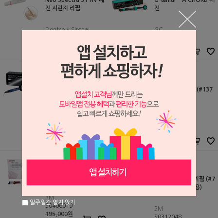
Neo Spectra ST HV 레
G-ænial™ A'CHORD 레
진 시린지 리필
진
Dentsply Sirona
GC
S2412116
S2411156
55,000원
50,000원
35,000
원
50,000
원
지니얼 벌크 인젝터블
필텍 Z-250 리필 (#137
0R)
GC
S2404034
3M
59,000원
S0301076
59,000
원
49,600원
44,600원
필텍 Z-250 킷트 (#137
0L) (개별발주, 한달 이상
필텍 Z-350 XT 리필 (#7
소요)
018R)(전구치 겸용)
3M
일주일간 열지 않기
S0406019
3M
195,000원
S0312048