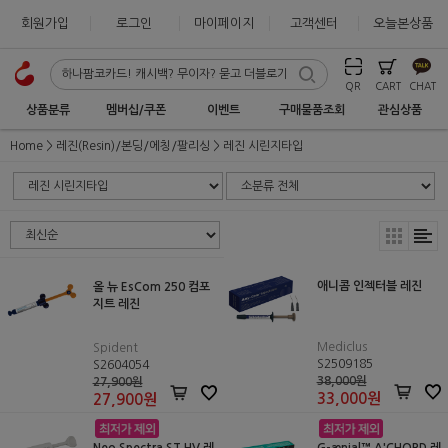
회원가입
로그인
마이페이지
고객센터
오늘본상품
QR
CART
CHAT
상품분류
멤버십/쿠폰
이벤트
구매물품조회
관심상품
Home
레진(Resin)/본딩/에칭/팔리싱
레진 시린지타입
애니콤 인젝터블 레진
올 뉴 EsCom 250 컴포
지트 레진
Mediclus
Spident
S2509185
S2604054
38,000원
27,900원
33,000
원
27,900
원