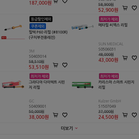
187,000
원
58,900원
52,900원
메타필 씨엑스 리필
필텍 P60 리필 (#8100R)
(구치부전용레진)
SUN MEDICAL
S0506031
3M
48,000원
S0403014
43,000
원
58,510원
53,510원
그라디아 다이렉트 시린
카리스마 스마트 시린지
지 리필
리필
GC
Kulzer GmbH
S0409001
S1507049
50,000원
37,000원
38,000
원
24,500
원
더보기