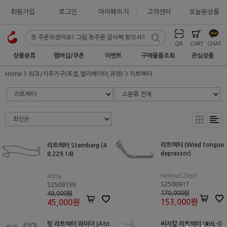
회원가입
로그인
마이페이지
고객센터
오늘본상품
QR
CART
CHAT
상품분류
멤버십/쿠폰
이벤트
구매물품조회
관심상품
Home
외과/치주기구(포셉,엘리베이터,큐렛)
리트렉터
리트렉터 (Wied tongue
리트렉터 Sternberg (4
depressor)
8.229.14)
Helmut Zepf
Atria
S2508917
S2509139
170,000원
49,000원
153,000
원
45,000
원
텅 리트렉터 와이더 (Atri
써지칼 리트렉터 (#HL-0