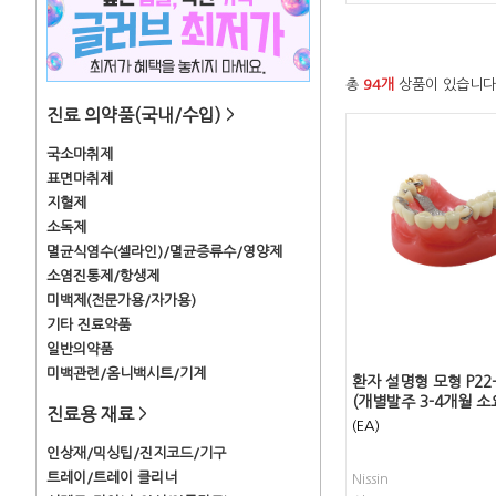
총
94개
상품이 있습니다
진료 의약품(국내/수입)
>
국소마취제
표면마취제
지혈제
소독제
멸균식염수(셀라인)/멸균증류수/영양제
소염진통제/항생제
미백제(전문가용/자가용)
기타 진료약품
일반의약품
미백관련/옴니백시트/기계
환자 설명형 모형 P22-
(개별발주 3-4개월 소
진료용 재료
>
(EA)
인상재/믹싱팁/진지코드/기구
트레이/트레이 클리너
Nissin