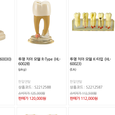
60030)
투명 치아 모델 R-Type (HL-
투명 치아 모델 K-타입 (HL-
60028)
60023)
(pkg)
(EA)
한일덴탈
한일덴탈
상품코드 : S2212588
상품코드 : S2212587
소비자가 125,000원
소비자가 112,500원
판매가
120,000
원
판매가
112,000
원