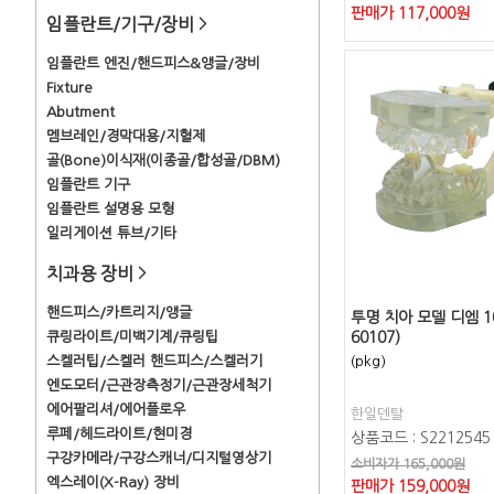
판매가
117,000
원
임플란트/기구/장비
>
임플란트 엔진/핸드피스&앵글/장비
Fixture
Abutment
멤브레인/경막대용/지혈제
골(Bone)이식재(이종골/합성골/DBM)
임플란트 기구
임플란트 설명용 모형
일리게이션 튜브/기타
치과용 장비
>
핸드피스/카트리지/앵글
투명 치아 모델 디엠 10
큐링라이트/미백기계/큐링팁
60107)
스켈러팁/스켈러 핸드피스/스켈러기
(pkg)
엔도모터/근관장측정기/근관장세척기
에어팔리셔/에어플로우
한일덴탈
루페/헤드라이트/현미경
상품코드 : S2212545
구강카메라/구강스캐너/디지털영상기
소비자가 165,000원
엑스레이(X-Ray) 장비
판매가
159,000
원