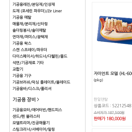
기공용레진/본딩재/인상재
도재 (포세린 파우더)/Zir Liner
기공용 메탈
매몰재/분리재/신터링
솔더링봉사/솔더메탈
연마재/퍼미스/광택재
기공용 왁스
스캔 스프레이/파우더
다이스페이서/하드너/다웰핀/몰드
석면/기공재료 기타
교합기
자이언트 모델 (HL-60
기공용 기구
(pkg)
기공브러쉬/믹싱 플레이트/블레이드
기공용바/디스크/폴리셔
기공용 장비
>
한일덴탈
상품코드 : S2212548
기공용모터/에어터빈/핸드피스
소비자가 187,500원
샌드/펜 블라스터
판매가
180,000
원
모델트리머/진공매몰기
스팀크리너/서베이어/밀링