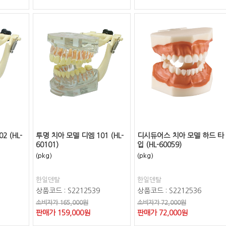
2 (HL-
투명 치아 모델 디엠 101 (HL-
디시듀어스 치아 모델 하드 타
60101)
입 (HL-60059)
(pkg)
(pkg)
한일덴탈
한일덴탈
상품코드 : S2212539
상품코드 : S2212536
소비자가 165,000원
소비자가 72,000원
판매가
159,000
원
판매가
72,000
원