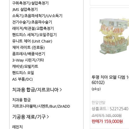
구취측정기/설압측정기
JMS 설압측정기
소독기/초음파세척기/UV소독기
전기수술기/초음파수술기
레이저/턱관절/교합측정기
핸드피스 세척기/오일주입기
유니트 체어 (Unit Chair)
체어 라이트 (진료등)
콤프레샤/배큠석션기
3-Way 시린지/기타
캐비넷/모빌카트
핸드피스 오일
투명 치아 모델 디엠 10
AS 부품/DCI
60102)
(pkg)
치과용 합금/지르코니아
>
치과용 합금
한일덴탈
지르코니아블럭/시멘트/Bur/ZirADD
상품코드 : S2212540
소비자가 165,000원
기공용 재료/기구
>
판매가
159,000
원
레진치