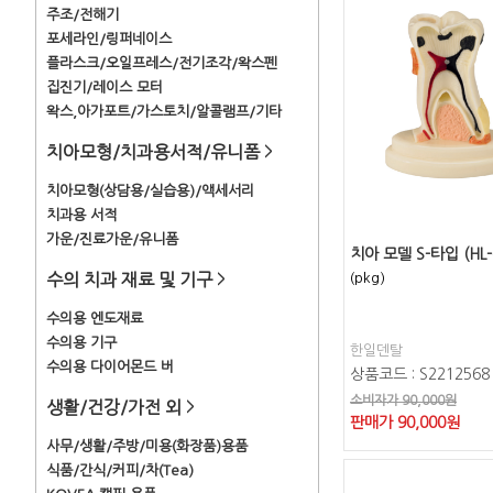
주조/전해기
포세라인/링퍼네이스
플라스크/오일프레스/전기조각/왁스펜
집진기/레이스 모터
왁스,아가포트/가스토치/알콜램프/기타
치아모형/치과용서적/유니폼
>
치아모형(상담용/실습용)/액세서리
치과용 서적
가운/진료가운/유니폼
치아 모델 S-타입 (HL-
수의 치과 재료 및 기구
(pkg)
>
수의용 엔도재료
수의용 기구
한일덴탈
수의용 다이어몬드 버
상품코드 : S2212568
소비자가 90,000원
생활/건강/가전 외
>
판매가
90,000
원
사무/생활/주방/미용(화장품)용품
식품/간식/커피/차(Tea)