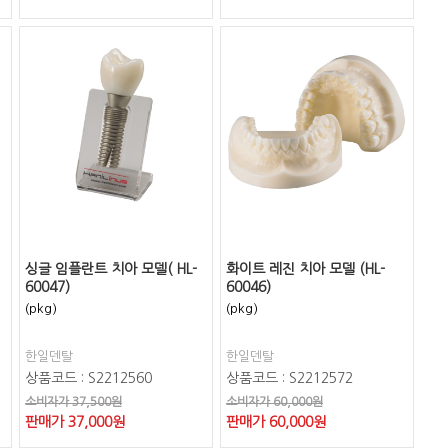
싱글 임플란트 치아 모델( HL-
화이트 레진 치아 모델 (HL-
60047)
60046)
(pkg)
(pkg)
한일덴탈
한일덴탈
상품코드 : S2212560
상품코드 : S2212572
소비자가 37,500원
소비자가 60,000원
판매가
37,000
원
판매가
60,000
원