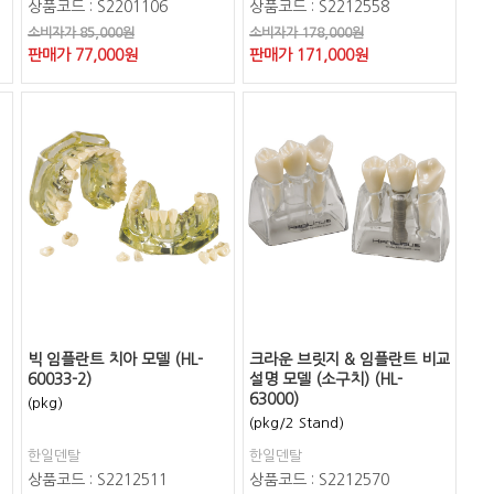
상품코드 : S2201106
상품코드 : S2212558
소비자가 85,000원
소비자가 178,000원
판매가
77,000
원
판매가
171,000
원
빅 임플란트 치아 모델 (HL-
크라운 브릿지 & 임플란트 비교
60033-2)
설명 모델 (소구치) (HL-
63000)
(pkg)
(pkg/2 Stand)
한일덴탈
한일덴탈
상품코드 : S2212511
상품코드 : S2212570