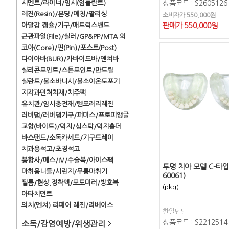
시멘트/라이너/임시(임플란트)
상품코드 : S2605126
레진(Resin)/본딩/에칭/팔리싱
소비자가 550,000원
아말감 캡슐/기구/매트릭스밴드
판매가
550,000
원
근관파일(File)/실러/GP&PP/MTA 외
코아(Core)/핀(Pin)/포스트(Post)
다이아바(BUR)/카바이드바/덴쳐바
실리콘포인트/스톤포인트/만드릴
실란트/불소바니시/불소이온도포기
지각과민처치재/치주팩
유치관/임시충전재/템포러리레진
러버댐/러버댐기구/퍼미스/프로피앵글
교합(바이트)/먹지/심스탁/먹지홀더
바스탠드/소독카세트/기구트레이
치과용석고/초경석고
봉합사/메스/IV/수술복/아이스팩
투명 치아 모델 C-타입 
마취용니들/시린지/무통마취기
60061)
필름/현상,정착액/포토미러/방호복
(pkg)
아타치먼트
의치(덴쳐) 리페어 레진/리베이스
한일덴탈
상품코드 : S2212514
소독/감염예방/위생관리
>