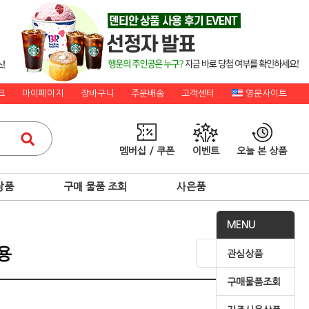
크
마이페이지
장바구니
주문배송
고객센터
영문사이트
멤버십 / 쿠폰
이벤트
오늘 본 상품
상품
구매 물품 조회
사은품
MENU
용
관심상품
구매물품조회