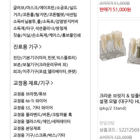
소비자가 51,000원
글러브/마스크/에이프런/소공포/실드
판매가
51,000
원
거즈/코튼롤/탈지면/코튼펠렛/석션팁
소독비닐봉투,롤/소독포/감염방지커버
소독제/타구,석션클리너/방청제
칫솔/치실/손소독제/케이스/홍보물인쇄
진료용 기구
>
진단/기본기구(미러,핀셋,익스플로러)
보존/보철기구(크라운리무버 외)
외과/치주기구(포셉,엘리베이터,큐렛)
교정용 재료/기구
>
교정용 브라켓/튜브
크라운 브릿지 & 임플
교정용 Ni-Ti 와이어
설명 모델 (대구치) HL
교정용 SS, 기타 와이어
(pkg/2 Stand)
교정용 몰라밴드/버튼/크림퍼블 훅
교정용 엘라스틱/체인/세퍼레이터
한일덴탈
교정용 본딩재료
상품코드 : S2212569
교정용 기구/스크류/박스/기타
소비자가 123,000원