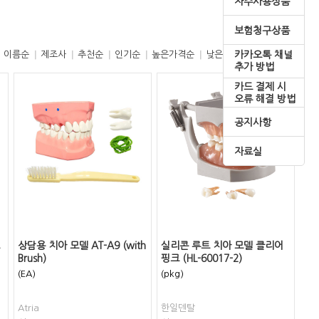
자주사용상품
보험청구상품
카카오톡 채널
이름순
제조사
추천순
인기순
높은가격순
낮은가격순
추가 방법
카드 결제 시
오류 해결 방법
공지사항
자료실
상담용 치아 모델 AT-A9 (with
실리콘 루트 치아 모델 클리어
Brush)
핑크 (HL-60017-2)
(EA)
(pkg)
Atria
한일덴탈