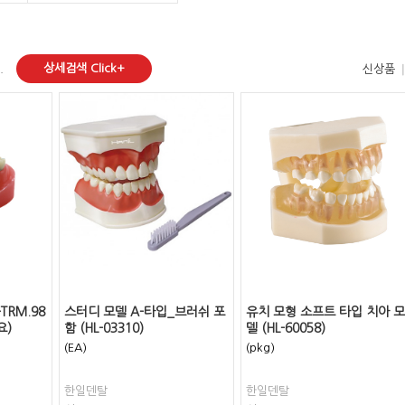
상세검색 Click+
.
신상품
TRM.98
스터디 모델 A-타입_브러쉬 포
유치 모형 소프트 타입 치아 모
요)
함 (HL-03310)
델 (HL-60058)
(EA)
(pkg)
한일덴탈
한일덴탈