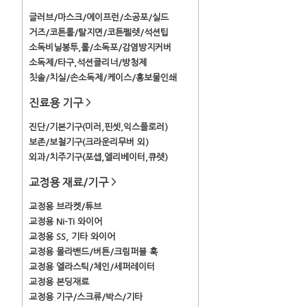
글러브/마스크/에이프런/소공포/실드
거즈/코튼롤/탈지면/코튼펠렛/석션팁
소독비닐봉투,롤/소독포/감염방지커버
소독제/타구,석션클리너/방청제
칫솔/치실/손소독제/케이스/홍보물인쇄
진료용 기구
>
진단/기본기구(미러,핀셋,익스플로러)
보존/보철기구(크라운리무버 외)
외과/치주기구(포셉,엘리베이터,큐렛)
교정용 재료/기구
>
교정용 브라켓/튜브
교정용 Ni-Ti 와이어
교정용 SS, 기타 와이어
교정용 몰라밴드/버튼/크림퍼블 훅
교정용 엘라스틱/체인/세퍼레이터
교정용 본딩재료
교정용 기구/스크류/박스/기타