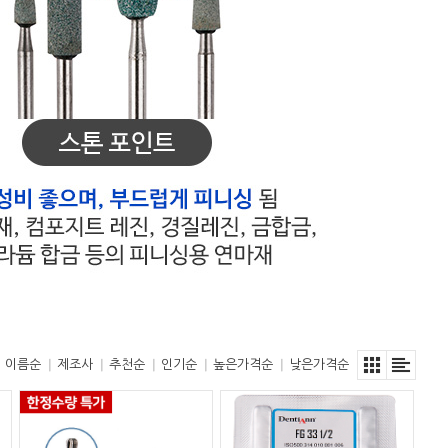
이름순
제조사
추천순
인기순
높은가격순
낮은가격순