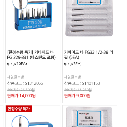
필
[한정수량 특가] 카바이드 바
카바이드 바 FG33 1/2-38 리
FG 329-331 (바스탠드 포함)
필 (5EA)
(pkg/10EA)
(pkg/5EA)
세일글로발
세일글로발
상품코드 : S1312055
상품코드 : S1401153
소비자가 26,500원
소비자가 13,250원
판매가
14,000
원
판매가
9,000
원