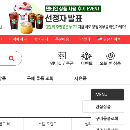
크
마이페이지
장바구니
주문배송
고객센터
영문사이트
멤버십 / 쿠폰
이벤트
오늘 본 상품
상품
구매 물품 조회
사은품
MENU
관심상품
구매물품조회
몬드 바
스톤 포인트
실리콘 포인트