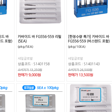
이드 바
카바이드 바 FG556-559 리필
[한정수량 특가] 카바이드 바
탠드 포함)
(5EA)
FG556-559 (바스탠드 포함)
(pkg/5EA)
(pkg/10EA)
세일글로발
세일글로발
상품코드 : S1401158
상품코드 : S1401143
소비자가 13,250원
소비자가 26,500원
판매가
9,000
원
판매가
13,500
원