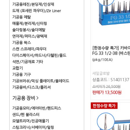
기공용레진/본딩재/인상재
도재 (포세린 파우더)/Zir Liner
기공용 메탈
매몰재/분리재/신터링
솔더링봉사/솔더메탈
연마재/퍼미스/광택재
기공용 왁스
[한정수량 특가] 카바
스캔 스프레이/파우더
FG 33 1/2-38 (바
다이스페이서/하드너/다웰핀/몰드
(pkg/10EA)
석면/기공재료 기타
교합기
세일글로발
기공용 기구
상품코드 : S1401137
기공브러쉬/믹싱 플레이트/블레이드
소비자가 26,500원
기공용바/디스크/폴리셔
판매가
13,500
원
기공용 장비
>
기공용모터/에어터빈/핸드피스
샌드/펜 블라스터
모델트리머/진공매몰기
스팀크리너/서베이어/밀링