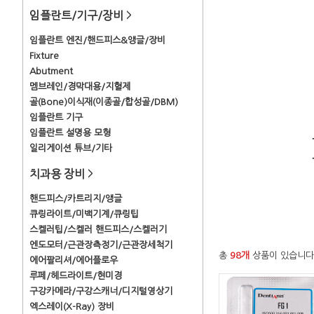
임플란트/기구/장비
>
임플란트 엔진/핸드피스&앵글/장비
Fixture
Abutment
멤브레인/경막대용/지혈제
골(Bone)이식재(이종골/합성골/DBM)
임플란트 기구
임플란트 설명용 모형
일리게이션 튜브/기타
치과용 장비
>
핸드피스/카트리지/앵글
큐링라이트/미백기계/큐링팁
스켈러팁/스켈러 핸드피스/스켈러기
엔도모터/근관장측정기/근관장세척기
총
98개
상품이 있습니다
에어팔리셔/에어플로우
루페/헤드라이트/현미경
구강카메라/구강스캐너/디지털영상기
엑스레이(X-Ray) 장비