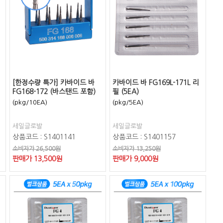
[한정수량 특가] 카바이드 바
카바이드 바 FG169L-171L 리
FG168-172 (바스탠드 포함)
필 (5EA)
(pkg/10EA)
(pkg/5EA)
세일글로발
세일글로발
상품코드 : S1401141
상품코드 : S1401157
소비자가 26,500원
소비자가 13,250원
판매가
13,500
원
판매가
9,000
원