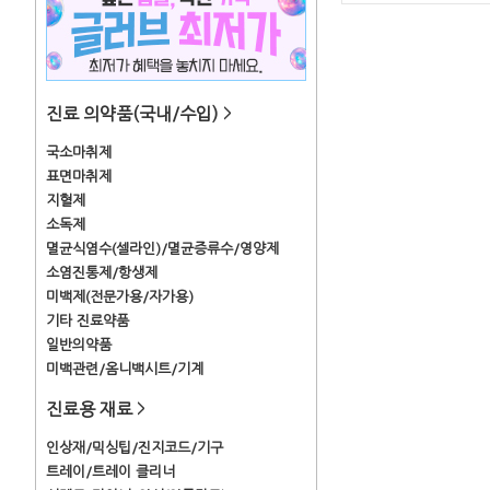
진료 의약품(국내/수입)
>
국소마취제
표면마취제
지혈제
소독제
멸균식염수(셀라인)/멸균증류수/영양제
소염진통제/항생제
미백제(전문가용/자가용)
기타 진료약품
일반의약품
미백관련/옴니백시트/기계
진료용 재료
>
인상재/믹싱팁/진지코드/기구
트레이/트레이 클리너