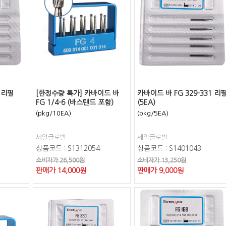
 리필
[한정수량 특가] 카바이드 바
카바이드 바 FG 329-331 리
FG 1/4-6 (바스탠드 포함)
(5EA)
(pkg/10EA)
(pkg/5EA)
세일글로발
세일글로발
상품코드 : S1312054
상품코드 : S1401043
소비자가 26,500원
소비자가 13,250원
판매가
14,000
원
판매가
9,000
원