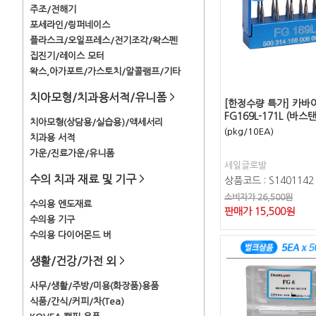
주조/전해기
포세라인/링퍼네이스
플라스크/오일프레스/전기조각/왁스펜
집진기/레이스 모터
왁스,아가포트/가스토치/알콜램프/기타
치아모형/치과용서적/유니폼
>
[한정수량 특가] 카바
FG169L-171L (바스
치아모형(상담용/실습용)/액세서리
(pkg/10EA)
치과용 서적
가운/진료가운/유니폼
세일글로발
수의 치과 재료 및 기구
>
상품코드 : S1401142
소비자가 26,500원
수의용 엔도재료
판매가
15,500
원
수의용 기구
수의용 다이어몬드 버
생활/건강/가전 외
>
사무/생활/주방/미용(화장품)용품
식품/간식/커피/차(Tea)