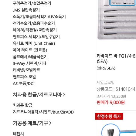
구취측정기/설압측정기
JMS 설압측정기
소독기/초음파세척기/UV소독기
전기수술기/초음파수술기
레이저/턱관절/교합측정기
핸드피스 세척기/오일주입기
유니트 체어 (Unit Chair)
체어 라이트 (진료등)
카바이드 바 FG1/4-6
콤프레샤/배큠석션기
(5EA)
3-Way 시린지/기타
(pkg/5EA)
캐비넷/모빌카트
핸드피스 오일
세일글로발
AS 부품/DCI
상품코드 : S1401044
치과용 합금/지르코니아
>
소비자가 13,250원
판매가
9,000
원
치과용 합금
지르코니아블럭/시멘트/Bur/ZirADD
기공용 재료/기구
>
레진치