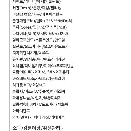
시멘트/라이너/임시(임플란트)
레진(Resin)/본딩/에칭/팔리싱
아말감 캡슐/기구/매트릭스밴드
근관파일(File)/실러/GP&PP/MTA 외
코아(Core)/핀(Pin)/포스트(Post)
다이아바(BUR)/카바이드바/덴쳐바
실리콘포인트/스톤포인트/만드릴
실란트/불소바니시/불소이온도포기
지각과민처치재/치주팩
유치관/임시충전재/템포러리레진
러버댐/러버댐기구/퍼미스/프로피앵글
교합(바이트)/먹지/심스탁/먹지홀더
바스탠드/소독카세트/기구트레이
치과용석고/초경석고
봉합사/메스/IV/수술복/아이스팩
마취용니들/시린지/무통마취기
필름/현상,정착액/포토미러/방호복
아타치먼트
의치(덴쳐) 리페어 레진/리베이스
소독/감염예방/위생관리
>