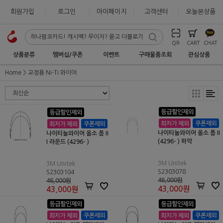
회원가입
로그인
마이페이지
고객센터
오늘본상품
QR
CART
CHAT
상품분류
멤버십/쿠폰
이벤트
구매물품조회
관심상품
Home
교정용 Ni-Ti 와이어
나이티놀와이어 올소 폼 II
나이티놀와이어 올소 폼 II
(4296- ) 하악
I 라운드 (4296- )
3M Unitek
3M Unitek
S2303078
S2303104
46,000원
46,000원
43,000
원
43,000
원