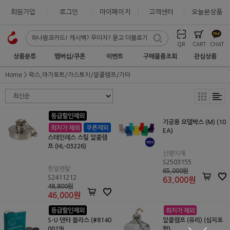
회원가입
로그인
마이페이지
고객센터
오늘본상품
QR
CART
CHAT
상품분류
멤버십/쿠폰
이벤트
구매물품조회
관심상품
Home
왁스,아가포트/가스토치/알콜램프/기타
기공용 모델박스 (M) (10
EA)
스테인레스 스틸 알콜램
프 (HL-03226)
신명치재
S2503155
한일덴탈
65,000원
S2411212
63,000
원
48,800원
46,000
원
S-U 덴타 블리스 (#8140
알콜램프 (유리) (심지포
0019)
함)