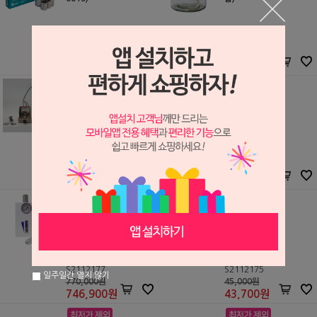
Schuler Dental
세일글로발
S2503152
S2105111
62,000원
3,000원
62,000
원
2,500
원
코트-베이직 기공용 가스
SS 기공용 와이어
램프
Kovea
Jiscop
S2008407
S1405054
200,000원
19,000원
190,000
원
19,000
원
에어 밀
기공용 에어 건
레피오
레피오
S2112177
S2112175
일주일간 열지 않기
770,000원
45,000원
746,900
원
43,700
원