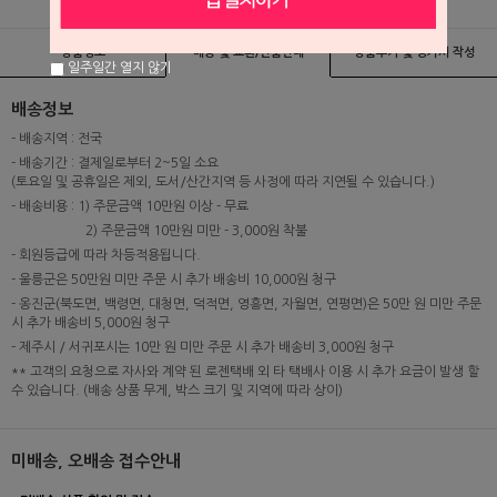
상품정보
배송 및 교환/반품안내
상품후기 및 평가서 작성
일주일간 열지 않기
배송정보
- 배송지역 : 전국
- 배송기간 : 결제일로부터 2~5일 소요
(토요일 및 공휴일은 제외, 도서/산간지역 등 사정에 따라 지연될 수 있습니다.)
- 배송비용 : 1) 주문금액 10만원 이상 - 무료
2) 주문금액 10만원 미만 - 3,000원 착불
- 회원등급에 따라 차등적용됩니다.
- 울릉군은 50만원 미만 주문 시 추가 배송비 10,000원 청구
- 옹진군(북도면, 백령면, 대청면, 덕적면, 영흥면, 자월면, 연평면)은 50만 원 미만 주문
시 추가 배송비 5,000원 청구
- 제주시 / 서귀포시는 10만 원 미만 주문 시 추가 배송비 3,000원 청구
** 고객의 요청으로 자사와 계약 된 로젠택배 외 타 택배사 이용 시 추가 요금이 발생 할
수 있습니다. (배송 상품 무게, 박스 크기 및 지역에 따라 상이)
미배송, 오배송 접수안내