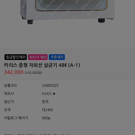
카리스 중형 자외선 살균기 48ℓ (A-1)
342,000
342,000원
상품코드
S0903025
제조사
KARIS ▶
원산지
한국
규격
대/48ℓ
카탈로그 페이지
900p