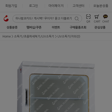
회원가입
로그인
마이페이지
고객센터
오늘본상품
QR
CART
CHAT
상품분류
멤버십/쿠폰
이벤트
구매물품조회
관심상품
Home
소독기/초음파세척기/UV소독기
UV소독기(자외선)