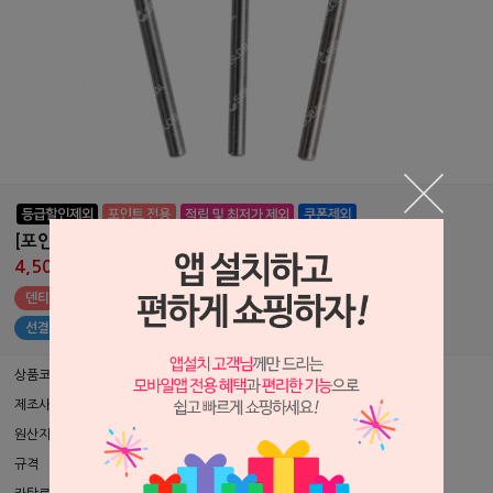
[포인트 전용 상품] 덴쳐팔리싱 바
4,500원
4,500원
덴티안 포인트 전용 상품 (나의 포인트 : 원)
선결제 상품 구매하기
상품코드
P0306171
제조사
Edenta ▶
원산지
스위스
규격
EA