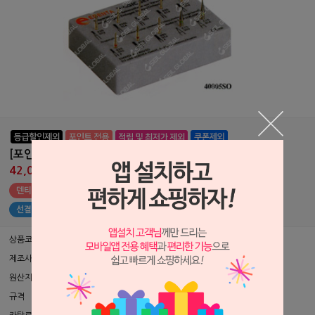
[포인트 전용 상품] 매직 세트 5
42,000원
44,000원
덴티안 포인트 전용 상품 (나의 포인트 : 원)
선결제 상품 구매하기
상품코드
P0506244
제조사
Edenta ▶
원산지
스위스
규격
pkg/10pcs