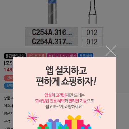
[포인트 전용 상품] 본 커팅바 (C254A)(에덴타)
143,000원
150,000원
덴티안 포인트 전용 상품 (나의 포인트 : 원)
선결제 상품 구매하기
상품코드
P1305052
제조사
Edenta ▶
원산지
스위스
규격
pkg/3pcs