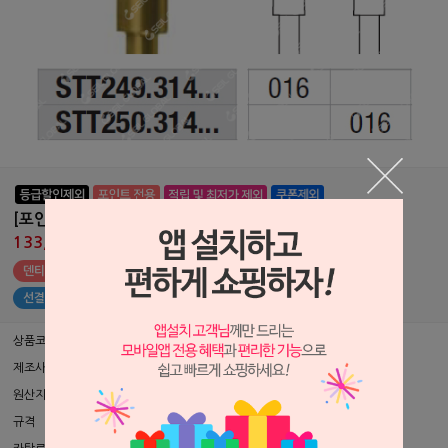
[포인트 전용 상품] 소프트 티슈 트리머 (외과수술용)
133,000원
140,000원
덴티안 포인트 전용 상품 (나의 포인트 : 원)
선결제 상품 구매하기
상품코드
P0506103
제조사
Edenta ▶
원산지
스위스
규격
EA