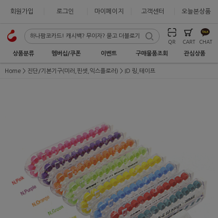
회원가입
로그인
마이페이지
고객센터
오늘본상품
QR
CART
CHAT
상품분류
멤버십/쿠폰
이벤트
구매물품조회
관심상품
Home
진단/기본기구(미러,핀셋,익스플로러)
ID 링,테이프