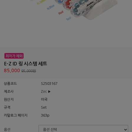
E-Z ID 링 시스템 세트
85,000
95,000원
상품코드
S2503167
제조사
Zirc ▶
원산지
미국
규격
Set
카탈로그 페이지
363p
옵션