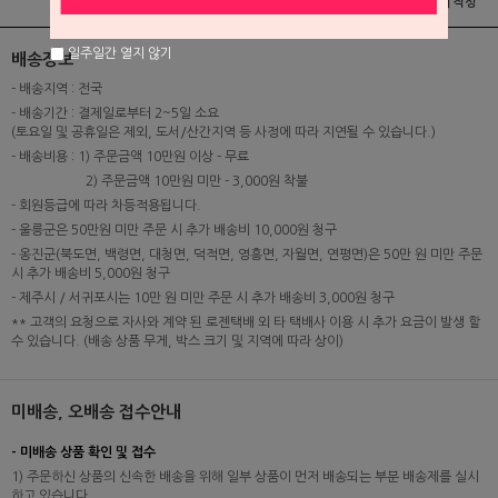
상품정보
배송 및 교환/반품안내
상품후기 및 평가서 작성
일주일간 열지 않기
배송정보
- 배송지역 : 전국
- 배송기간 : 결제일로부터 2~5일 소요
(토요일 및 공휴일은 제외, 도서/산간지역 등 사정에 따라 지연될 수 있습니다.)
- 배송비용 : 1) 주문금액 10만원 이상 - 무료
2) 주문금액 10만원 미만 - 3,000원 착불
- 회원등급에 따라 차등적용됩니다.
- 울릉군은 50만원 미만 주문 시 추가 배송비 10,000원 청구
- 옹진군(북도면, 백령면, 대청면, 덕적면, 영흥면, 자월면, 연평면)은 50만 원 미만 주문
시 추가 배송비 5,000원 청구
- 제주시 / 서귀포시는 10만 원 미만 주문 시 추가 배송비 3,000원 청구
** 고객의 요청으로 자사와 계약 된 로젠택배 외 타 택배사 이용 시 추가 요금이 발생 할
수 있습니다. (배송 상품 무게, 박스 크기 및 지역에 따라 상이)
미배송, 오배송 접수안내
- 미배송 상품 확인 및 접수
1) 주문하신 상품의 신속한 배송을 위해 일부 상품이 먼저 배송되는 부분 배송제를 실시
하고 있습니다.