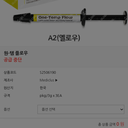
원-템 플로우
공급 중단
상품코드
S2506190
제조사
Mediclus ▶
원산지
한국
규격
pkg/3g x 3EA
옵션
원
0
총 상품 금액