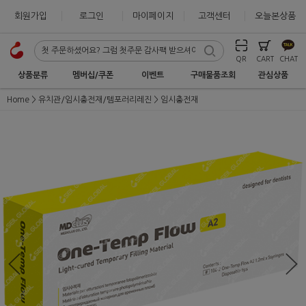
회원가입
로그인
마이페이지
고객센터
오늘본상품
QR
CART
CHAT
상품분류
멤버십/쿠폰
이벤트
구매물품조회
관심상품
Home
유치관/임시충전재/템포러리레진
임시충전재