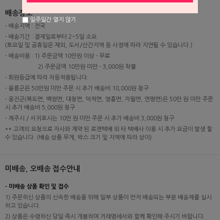
배송정보
일주일간 열지 않기
- 배송지역 : 전국
- 배송기간 : 결제일로부터 2~5일 소요
(토요일 및 공휴일은 제외, 도서/산간지역 등 사정에 따라 지연될 수 있습니다.)
- 배송비용 : 1) 주문금액 10만원 이상 - 무료
2) 주문금액 10만원 미만 - 3,000원 착불
- 회원등급에 따라 차등적용됩니다.
- 울릉군은 50만원 미만 주문 시 추가 배송비 10,000원 청구
- 옹진군(북도면, 백령면, 대청면, 덕적면, 영흥면, 자월면, 연평면)은 50만 원 미만 주문
시 추가 배송비 5,000원 청구
- 제주시 / 서귀포시는 10만 원 미만 주문 시 추가 배송비 3,000원 청구
** 고객의 요청으로 자사와 계약 된 로젠택배 외 타 택배사 이용 시 추가 요금이 발생 할
수 있습니다. (배송 상품 무게, 박스 크기 및 지역에 따라 상이)
미배송, 오배송 접수안내
- 미배송 상품 확인 및 접수
1) 주문하신 상품의 신속한 배송을 위해 일부 상품이 먼저 배송되는 부분 배송제를 실시
하고 있습니다.
2) 상품은 수령하신 당일 즉시 개봉하여 거래명세서와 함께 확인해 주시기 바랍니다.