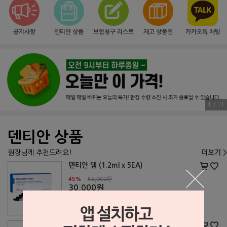
공지사항
덴티안 상품
보험청구 리스트
재고 상품전
카카오톡 채팅
1 / 11
덴티안 상품
원장님께 추천드려요!
더보기 >
덴티안 댐 (1.2ml x 5EA)
45%
55,000원
30,000원
덴티안 대공포 V자형 (70cm x 1m)