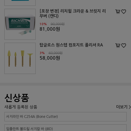
[포장 변경] 리치윌 크라운 & 브릿지 리
무버 (캔디)
10%
90,000원
81,000원
탑글로스 원스텝 컴포지트 폴리셔 RA
3%
60,000원
58,000원
신상품
새롭게 등록된 상품
더보기 >
서지라인 바 C254A (Bone Cutter)
임플란트 볼드릴 서지칼 바 (IBD)