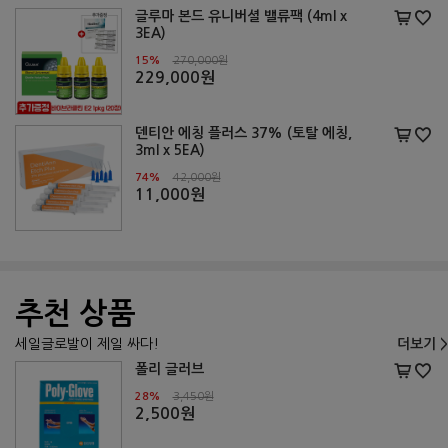
글루마 본드 유니버셜 밸류팩 (4ml x
3EA)
15%
270,000원
229,000원
덴티안 에칭 플러스 37% (토탈 에칭,
3ml x 5EA)
74%
42,000원
11,000원
추천 상품
세일글로발이 제일 싸다!
더보기 >
폴리 글러브
28%
3,450원
2,500원