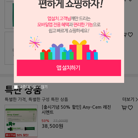
5%
15,000원
14,300원
덴티안 근관주입 팁 커브형
17%
18,000원
15,000원
일주일간 열지 않기
특판 상품
특별한 가격, 특별한 구성 특판 상품
더보기 >
[출시기념 50% 할인] Any-Cem 레진
시멘트
50%
77,000원
38,500원