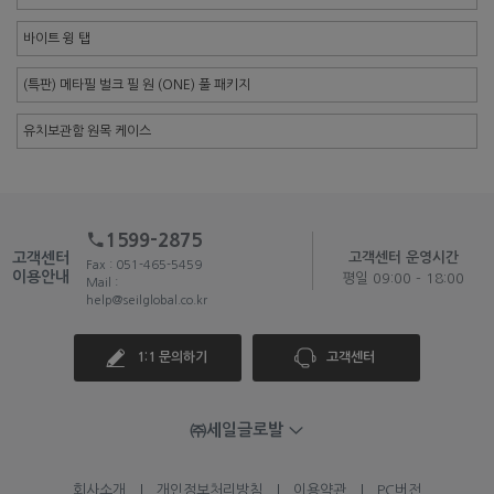
바이트 윙 탭
(특판) 메타필 벌크 필 원 (ONE) 풀 패키지
유치보관함 원목 케이스
1599-2875
고객센터
고객센터 운영시간
Fax : 051-465-5459
이용안내
평일 09:00 - 18:00
Mail :
help@seilglobal.co.kr
1:1 문의하기
고객센터
㈜세일글로발
회사소개
개인정보처리방침
이용약관
PC버전