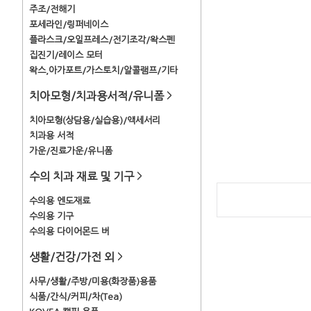
주조/전해기
포세라인/링퍼네이스
플라스크/오일프레스/전기조각/왁스펜
집진기/레이스 모터
왁스,아가포트/가스토치/알콜램프/기타
치아모형/치과용서적/유니폼
>
치아모형(상담용/실습용)/액세서리
치과용 서적
가운/진료가운/유니폼
수의 치과 재료 및 기구
>
수의용 엔도재료
수의용 기구
수의용 다이어몬드 버
생활/건강/가전 외
>
사무/생활/주방/미용(화장품)용품
식품/간식/커피/차(Tea)