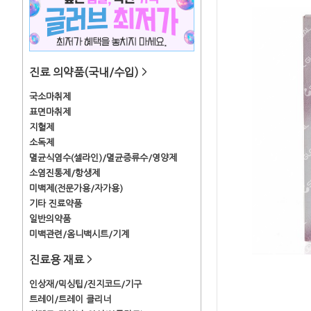
진료 의약품(국내/수입)
>
국소마취제
표면마취제
지혈제
소독제
멸균식염수(셀라인)/멸균증류수/영양제
소염진통제/항생제
미백제(전문가용/자가용)
기타 진료약품
일반의약품
미백관련/옴니백시트/기계
진료용 재료
>
인상재/믹싱팁/진지코드/기구
트레이/트레이 클리너