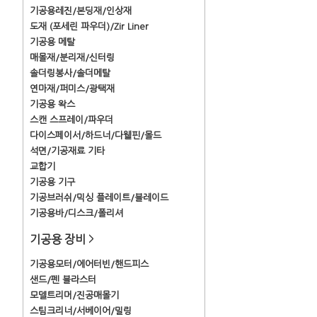
기공용레진/본딩재/인상재
도재 (포세린 파우더)/Zir Liner
기공용 메탈
매몰재/분리재/신터링
솔더링봉사/솔더메탈
연마재/퍼미스/광택재
기공용 왁스
스캔 스프레이/파우더
다이스페이서/하드너/다웰핀/몰드
석면/기공재료 기타
교합기
기공용 기구
기공브러쉬/믹싱 플레이트/블레이드
기공용바/디스크/폴리셔
기공용 장비
>
기공용모터/에어터빈/핸드피스
샌드/펜 블라스터
모델트리머/진공매몰기
스팀크리너/서베이어/밀링