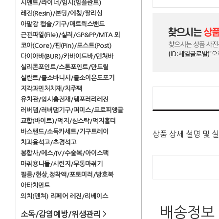
시멘트/라이너/임시(임플란트)
레진(Resin)/본딩/에칭/팔리싱
아말감 캡슐/기구/매트릭스밴드
근관파일(File)/실러/GP&PP/MTA 외
코아(Core)/핀(Pin)/포스트(Post)
다이아바(BUR)/카바이드바/덴쳐바
실리콘포인트/스톤포인트/만드릴
실란트/불소바니시/불소이온도포기
지각과민처치재/치주팩
유치관/임시충전재/템포러리레진
러버댐/러버댐기구/퍼미스/프로피앵글
교합(바이트)/먹지/심스탁/먹지홀더
바스탠드/소독카세트/기구트레이
상품 상세 설명 및 
치과용석고/초경석고
봉합사/메스/IV/수술복/아이스팩
마취용니들/시린지/무통마취기
필름/현상,정착액/포토미러/방호복
아타치먼트
의치(덴쳐) 리페어 레진/리베이스
배송정보
소독/감염예방/위생관리
>