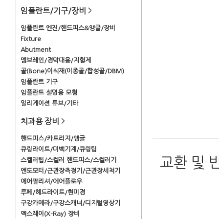
임플란트/기구/장비
>
임플란트 엔진/핸드피스&앵글/장비
Fixture
Abutment
멤브레인/경막대용/지혈제
골(Bone)이식재(이종골/합성골/DBM)
임플란트 기구
임플란트 설명용 모형
일리게이션 튜브/기타
치과용 장비
>
핸드피스/카트리지/앵글
큐링라이트/미백기계/큐링팁
교환 및 
스켈러팁/스켈러 핸드피스/스켈러기
엔도모터/근관장측정기/근관장세척기
에어팔리셔/에어플로우
루페/헤드라이트/현미경
구강카메라/구강스캐너/디지털영상기
엑스레이(X-Ray) 장비