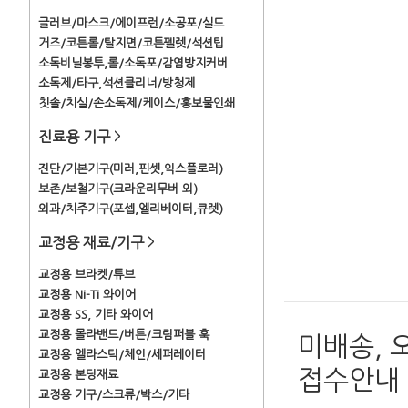
글러브/마스크/에이프런/소공포/실드
거즈/코튼롤/탈지면/코튼펠렛/석션팁
소독비닐봉투,롤/소독포/감염방지커버
소독제/타구,석션클리너/방청제
칫솔/치실/손소독제/케이스/홍보물인쇄
진료용 기구
>
진단/기본기구(미러,핀셋,익스플로러)
보존/보철기구(크라운리무버 외)
외과/치주기구(포셉,엘리베이터,큐렛)
교정용 재료/기구
>
교정용 브라켓/튜브
교정용 Ni-Ti 와이어
교정용 SS, 기타 와이어
교정용 몰라밴드/버튼/크림퍼블 훅
미배송, 
교정용 엘라스틱/체인/세퍼레이터
접수안내
교정용 본딩재료
교정용 기구/스크류/박스/기타