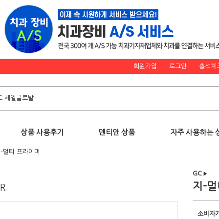
회원가입
로그인
출석체
상품 사용후기
덴티안 상품
자주 사용하는 
-멀티 프라이머
GC
▶
지-멀
ER
소비자