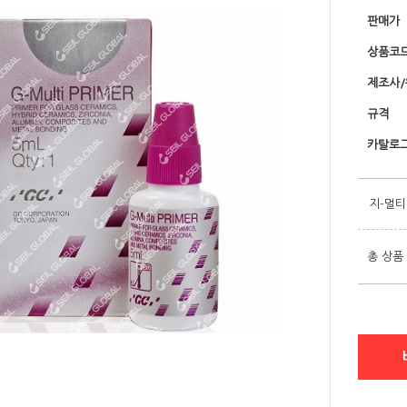
판매가
상품코
제조사
규격
카탈로그
지-멀티
총 상품