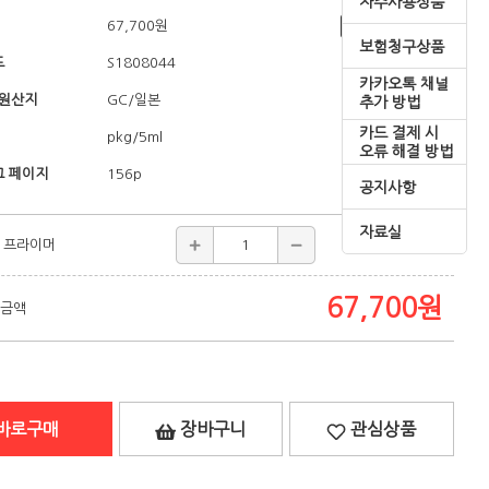
자주사용상품
67,700
원
쇼핑혜택
보험청구상품
드
S1808044
카카오톡 채널
/원산지
/일본
GC
추가 방법
카드 결제 시
pkg/5ml
오류 해결 방법
 페이지
156p
공지사항
자료실
 프라이머
67,700
원
67,700
원
 금액
바로구매
장바구니
관심상품