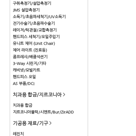
구취측정기/설압측정기
JMS 설압측정기
소독기/초음파세척기/UV소독기
전기수술기/초음파수술기
레이저/턱관절/교합측정기
핸드피스 세척기/오일주입기
유니트 체어 (Unit Chair)
체어 라이트 (진료등)
콤프레샤/배큠석션기
3-Way 시린지/기타
캐비넷/모빌카트
핸드피스 오일
AS 부품/DCI
치과용 합금/지르코니아
>
치과용 합금
지르코니아블럭/시멘트/Bur/ZirADD
기공용 재료/기구
>
레진치