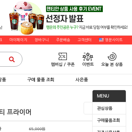
크
마이페이지
장바구니
주문배송
고객센터
영문사이트
멤버십 / 쿠폰
이벤트
오늘 본 상품
상품
구매 물품 조회
사은품
MENU
관심상품
티 프라이머
구매물품조회
가
65,000원