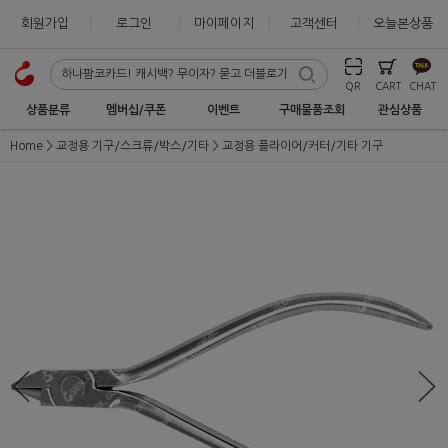
회원가입
로그인
마이페이지
고객센터
오늘본상품
QR
CART
CHAT
상품분류
멤버십/쿠폰
이벤트
구매물품조회
관심상품
Home
교정용 기구/스크류/박스/기타
교정용 플라이어/커터/기타 기구