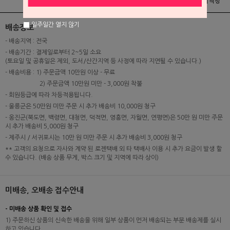
상품정보
배송 및 교환/반품안내
상품후기 및 평가서 작성
일주일간 열지 않기
배송정보
- 배송지역 : 전국
- 배송기간 : 결제일로부터 2~5일 소요
(토요일 및 공휴일은 제외, 도서/산간지역 등 사정에 따라 지연될 수 있습니다.)
- 배송비용 : 1) 주문금액 10만원 이상 - 무료
2) 주문금액 10만원 미만 - 3,000원 착불
- 회원등급에 따라 차등적용됩니다.
- 울릉군은 50만원 미만 주문 시 추가 배송비 10,000원 청구
- 옹진군(북도면, 백령면, 대청면, 덕적면, 영흥면, 자월면, 연평면)은 50만 원 미만 주문
시 추가 배송비 5,000원 청구
- 제주시 / 서귀포시는 10만 원 미만 주문 시 추가 배송비 3,000원 청구
** 고객의 요청으로 자사와 계약 된 로젠택배 외 타 택배사 이용 시 추가 요금이 발생 할
수 있습니다. (배송 상품 무게, 박스 크기 및 지역에 따라 상이)
미배송, 오배송 접수안내
- 미배송 상품 확인 및 접수
1) 주문하신 상품의 신속한 배송을 위해 일부 상품이 먼저 배송되는 부분 배송제를 실시
하고 있습니다.