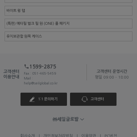
바이트 윙 탭
(특판) 메타필 벌크 필 원 (ONE) 풀 패키지
유치보관함 원목 케이스
1599-2875
고객센터
고객센터 운영시간
Fax : 051-465-5459
이용안내
평일 09:00 - 18:00
Mail :
help@seilglobal.co.kr
1:1 문의하기
고객센터
㈜세일글로발
회사소개
개인정보처리방침
이용약관
PC버전