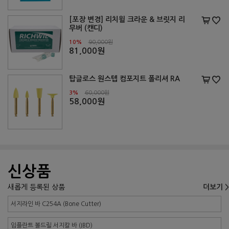
[포장 변경] 리치윌 크라운 & 브릿지 리
무버 (캔디)
10%
90,000원
81,000원
탑글로스 원스텝 컴포지트 폴리셔 RA
3%
60,000원
58,000원
신상품
새롭게 등록된 상품
더보기 >
서지라인 바 C254A (Bone Cutter)
임플란트 볼드릴 서지칼 바 (IBD)