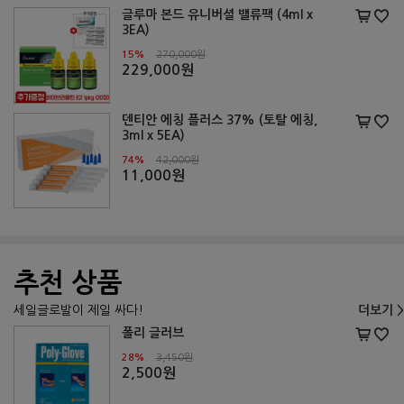
글루마 본드 유니버셜 밸류팩 (4ml x
3EA)
15%
270,000원
229,000원
덴티안 에칭 플러스 37% (토탈 에칭,
3ml x 5EA)
74%
42,000원
11,000원
추천 상품
세일글로발이 제일 싸다!
더보기 >
폴리 글러브
28%
3,450원
2,500원