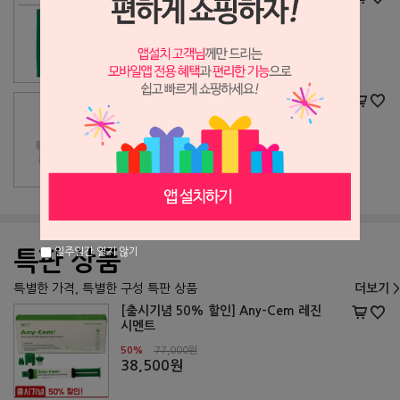
5%
15,000원
14,300원
덴티안 근관주입 팁 커브형
17%
18,000원
15,000원
일주일간 열지 않기
특판 상품
특별한 가격, 특별한 구성 특판 상품
더보기 >
[출시기념 50% 할인] Any-Cem 레진
시멘트
50%
77,000원
38,500원