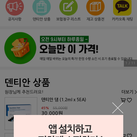
공지사항
덴티안 상품
보험청구 리스트
재고 상품전
카카오톡 채팅
1 / 11
덴티안 상품
원장님께 추천드려요!
더보기 >
덴티안 댐 (1.2ml x 5EA)
45%
55,000원
30,000원
덴티안 대공포 V자형 (70cm x 1m)