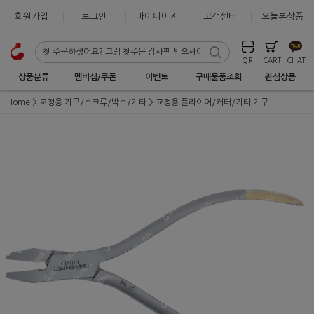
회원가입
로그인
마이페이지
고객센터
오늘본상품
QR
CART
CHAT
상품분류
멤버십/쿠폰
이벤트
구매물품조회
관심상품
Home
교정용 기구/스크류/박스/기타
교정용 플라이어/커터/기타 기구