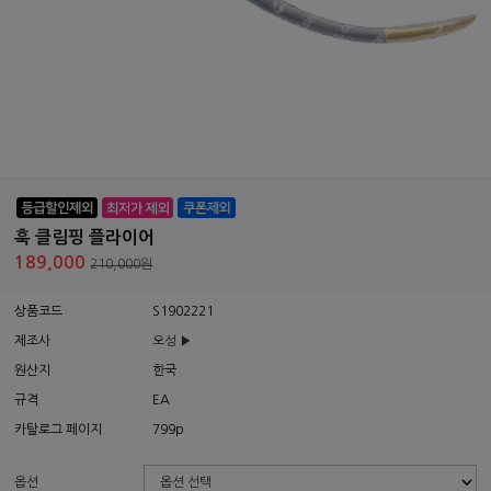
훅 클림핑 플라이어
189,000
210,000원
상품코드
S1902221
제조사
오성 ▶
원산지
한국
규격
EA
카탈로그 페이지
799p
옵션