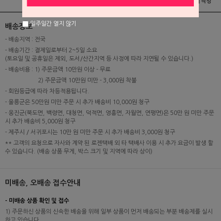
상품정보
배송 및 교환/반품안내
상품후기 및 평가서 작성
일주일간 열지 않기
배송정보
- 배송지역 : 전국
- 배송기간 : 결제일로부터 2~5일 소요
(토요일 및 공휴일은 제외, 도서/산간지역 등 사정에 따라 지연될 수 있습니다.)
- 배송비용 : 1) 주문금액 10만원 이상 - 무료
2) 주문금액 10만원 미만 - 3,000원 착불
- 회원등급에 따라 차등적용됩니다.
- 울릉군은 50만원 미만 주문 시 추가 배송비 10,000원 청구
- 옹진군(북도면, 백령면, 대청면, 덕적면, 영흥면, 자월면, 연평면)은 50만 원 미만 주문
시 추가 배송비 5,000원 청구
- 제주시 / 서귀포시는 10만 원 미만 주문 시 추가 배송비 3,000원 청구
** 고객의 요청으로 자사와 계약 된 로젠택배 외 타 택배사 이용 시 추가 요금이 발생 할
수 있습니다. (배송 상품 무게, 박스 크기 및 지역에 따라 상이)
미배송, 오배송 접수안내
- 미배송 상품 확인 및 접수
1) 주문하신 상품의 신속한 배송을 위해 일부 상품이 먼저 배송되는 부분 배송제를 실시
하고 있습니다.