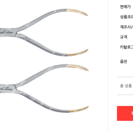
판매가
상품코
제조사
규격
카탈로그
옵션
총 상품