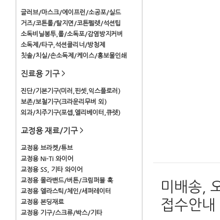
글러브/마스크/에이프런/소공포/실드
거즈/코튼롤/탈지면/코튼펠렛/석션팁
소독비닐봉투,롤/소독포/감염방지커버
소독제/타구,석션클리너/방청제
칫솔/치실/손소독제/케이스/홍보물인쇄
진료용 기구
>
진단/기본기구(미러,핀셋,익스플로러)
보존/보철기구(크라운리무버 외)
외과/치주기구(포셉,엘리베이터,큐렛)
교정용 재료/기구
>
교정용 브라켓/튜브
교정용 Ni-Ti 와이어
교정용 SS, 기타 와이어
교정용 몰라밴드/버튼/크림퍼블 훅
미배송, 
교정용 엘라스틱/체인/세퍼레이터
접수안내
교정용 본딩재료
교정용 기구/스크류/박스/기타