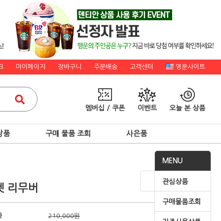
크
마이페이지
장바구니
주문배송
고객센터
영문사이트
멤버십 / 쿠폰
이벤트
오늘 본 상품
상품
구매 물품 조회
사은품
MENU
관심상품
켓 리무버
구매물품조회
가
210,000원