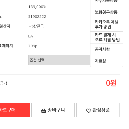
자주사용상품
189,000원
쇼핑혜택
보험청구상품
드
S1902222
카카오톡 채널
/원산지
/한국
오성
추가 방법
카드 결제 시
EA
오류 해결 방법
 페이지
799p
공지사항
자료실
0
원
 금액
바로구매
장바구니
관심상품