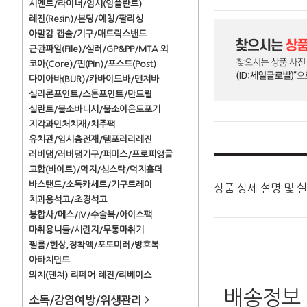
시멘트/라이너/임시(임플란트)
레진(Resin)/본딩/에칭/팔리싱
아말감 캡슐/기구/매트릭스밴드
근관파일(File)/실러/GP&PP/MTA 외
코아(Core)/핀(Pin)/포스트(Post)
다이아바(BUR)/카바이드바/덴쳐바
실리콘포인트/스톤포인트/만드릴
실란트/불소바니시/불소이온도포기
지각과민처치재/치주팩
유치관/임시충전재/템포러리레진
러버댐/러버댐기구/퍼미스/프로피앵글
교합(바이트)/먹지/심스탁/먹지홀더
바스탠드/소독카세트/기구트레이
상품 상세 설명 및 
치과용석고/초경석고
봉합사/메스/IV/수술복/아이스팩
마취용니들/시린지/무통마취기
필름/현상,정착액/포토미러/방호복
아타치먼트
의치(덴쳐) 리페어 레진/리베이스
배송정보
소독/감염예방/위생관리
>