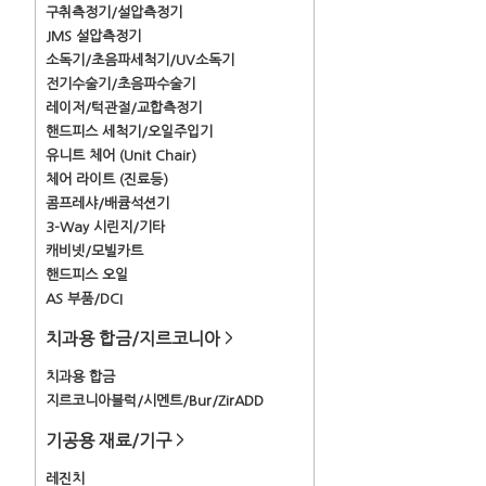
구취측정기/설압측정기
JMS 설압측정기
소독기/초음파세척기/UV소독기
전기수술기/초음파수술기
레이저/턱관절/교합측정기
핸드피스 세척기/오일주입기
유니트 체어 (Unit Chair)
체어 라이트 (진료등)
콤프레샤/배큠석션기
3-Way 시린지/기타
캐비넷/모빌카트
핸드피스 오일
AS 부품/DCI
치과용 합금/지르코니아
>
치과용 합금
지르코니아블럭/시멘트/Bur/ZirADD
기공용 재료/기구
>
레진치