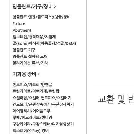
임플란트/기구/장비
>
임플란트 엔진/핸드피스&앵글/장비
Fixture
Abutment
멤브레인/경막대용/지혈제
골(Bone)이식재(이종골/합성골/DBM)
임플란트 기구
임플란트 설명용 모형
일리게이션 튜브/기타
치과용 장비
>
핸드피스/카트리지/앵글
큐링라이트/미백기계/큐링팁
교환 및 
스켈러팁/스켈러 핸드피스/스켈러기
엔도모터/근관장측정기/근관장세척기
에어팔리셔/에어플로우
루페/헤드라이트/현미경
구강카메라/구강스캐너/디지털영상기
엑스레이(X-Ray) 장비