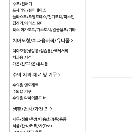
주조/전해기
포세라인/링퍼네이스
플라스크/오일프레스/전기조각/왁스펜
집진기/레이스 모터
왁스,아가포트/가스토치/알콜램프/기타
치아모형/치과용서적/유니폼
>
치아모형(상담용/실습용)/액세서리
치과용 서적
가운/진료가운/유니폼
수의 치과 재료 및 기구
>
수의용 엔도재료
수의용 기구
수의용 다이어몬드 버
생활/건강/가전 외
>
사무/생활/주방/미용(화장품)용품
식품/간식/커피/차(Tea)