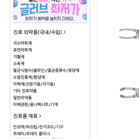
진료 의약품(국내/수입)
>
국소마취제
표면마취제
지혈제
소독제
멸균식염수(셀라인)/멸균증류수/영양제
소염진통제/항생제
미백제(전문가용/자가용)
기타 진료약품
일반의약품
미백관련/옴니백시트/기계
진료용 재료
>
인상재/믹싱팁/진지코드/기구
트레이/트레이 클리너