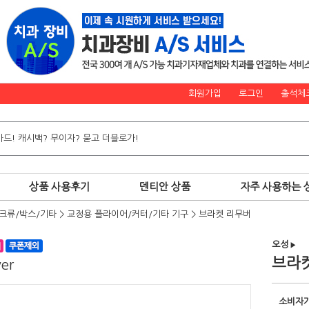
회원가입
로그인
출석체
상품 사용후기
덴티안 상품
자주 사용하는 
크류/박스/기타
>
교정용 플라이어/커터/기타 기구
>
브라켓 리무버
오성
▶
브라
er
소비자