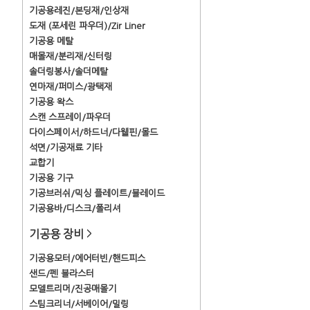
기공용레진/본딩재/인상재
도재 (포세린 파우더)/Zir Liner
기공용 메탈
매몰재/분리재/신터링
솔더링봉사/솔더메탈
연마재/퍼미스/광택재
기공용 왁스
스캔 스프레이/파우더
다이스페이서/하드너/다웰핀/몰드
석면/기공재료 기타
교합기
기공용 기구
기공브러쉬/믹싱 플레이트/블레이드
기공용바/디스크/폴리셔
기공용 장비
>
기공용모터/에어터빈/핸드피스
샌드/펜 블라스터
모델트리머/진공매몰기
스팀크리너/서베이어/밀링