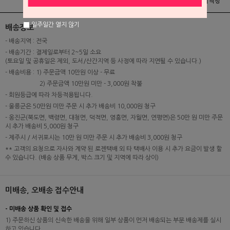
상품정보
배송 및 교환/반품안내
상품후기 및 평가서 작성
일주일간 열지 않기
배송정보
- 배송지역 : 전국
- 배송기간 : 결제일로부터 2~5일 소요
(토요일 및 공휴일은 제외, 도서/산간지역 등 사정에 따라 지연될 수 있습니다.)
- 배송비용 : 1) 주문금액 10만원 이상 - 무료
2) 주문금액 10만원 미만 - 3,000원 착불
- 회원등급에 따라 차등적용됩니다.
- 울릉군은 50만원 미만 주문 시 추가 배송비 10,000원 청구
- 옹진군(북도면, 백령면, 대청면, 덕적면, 영흥면, 자월면, 연평면)은 50만 원 미만 주문
시 추가 배송비 5,000원 청구
- 제주시 / 서귀포시는 10만 원 미만 주문 시 추가 배송비 3,000원 청구
** 고객의 요청으로 자사와 계약 된 로젠택배 외 타 택배사 이용 시 추가 요금이 발생 할
수 있습니다. (배송 상품 무게, 박스 크기 및 지역에 따라 상이)
미배송, 오배송 접수안내
- 미배송 상품 확인 및 접수
1) 주문하신 상품의 신속한 배송을 위해 일부 상품이 먼저 배송되는 부분 배송제를 실시
하고 있습니다.