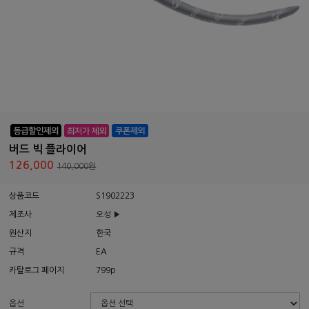
버드 빅 플라이어
126,000
140,000원
상품코드
S1902223
제조사
오성 ▶
원산지
한국
규격
EA
카탈로그 페이지
799p
옵션