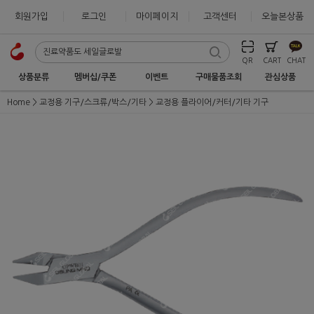
회원가입
로그인
마이페이지
고객센터
오늘본상품
QR
CART
CHAT
상품분류
멤버십/쿠폰
이벤트
구매물품조회
관심상품
Home
교정용 기구/스크류/박스/기타
교정용 플라이어/커터/기타 기구