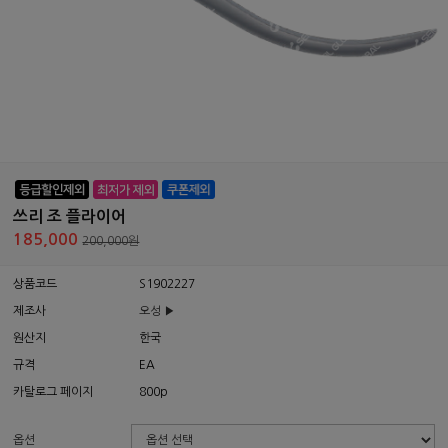
쓰리 조 플라이어
185,000
200,000원
상품코드
S1902227
제조사
오성 ▶
원산지
한국
규격
EA
카탈로그 페이지
800p
옵션