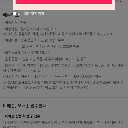
상품정보
배송 및 교환/반품안내
상품후기 및 평가서 작성
일주일간 열지 않기
배송정보
- 배송지역 : 전국
- 배송기간 : 결제일로부터 2~5일 소요
(토요일 및 공휴일은 제외, 도서/산간지역 등 사정에 따라 지연될 수 있습니다.)
- 배송비용 : 1) 주문금액 10만원 이상 - 무료
2) 주문금액 10만원 미만 - 3,000원 착불
- 회원등급에 따라 차등적용됩니다.
- 울릉군은 50만원 미만 주문 시 추가 배송비 10,000원 청구
- 옹진군(북도면, 백령면, 대청면, 덕적면, 영흥면, 자월면, 연평면)은 50만 원 미만 주문
시 추가 배송비 5,000원 청구
- 제주시 / 서귀포시는 10만 원 미만 주문 시 추가 배송비 3,000원 청구
** 고객의 요청으로 자사와 계약 된 로젠택배 외 타 택배사 이용 시 추가 요금이 발생 할
수 있습니다. (배송 상품 무게, 박스 크기 및 지역에 따라 상이)
미배송, 오배송 접수안내
- 미배송 상품 확인 및 접수
1) 주문하신 상품의 신속한 배송을 위해 일부 상품이 먼저 배송되는 부분 배송제를 실시
하고 있습니다.