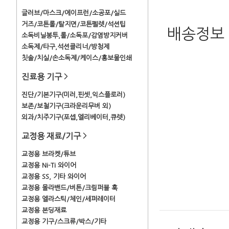
글러브/마스크/에이프런/소공포/실드
거즈/코튼롤/탈지면/코튼펠렛/석션팁
배송정보
소독비닐봉투,롤/소독포/감염방지커버
소독제/타구,석션클리너/방청제
칫솔/치실/손소독제/케이스/홍보물인쇄
진료용 기구
>
진단/기본기구(미러,핀셋,익스플로러)
보존/보철기구(크라운리무버 외)
외과/치주기구(포셉,엘리베이터,큐렛)
교정용 재료/기구
>
교정용 브라켓/튜브
교정용 Ni-Ti 와이어
교정용 SS, 기타 와이어
교정용 몰라밴드/버튼/크림퍼블 훅
교정용 엘라스틱/체인/세퍼레이터
교정용 본딩재료
교정용 기구/스크류/박스/기타