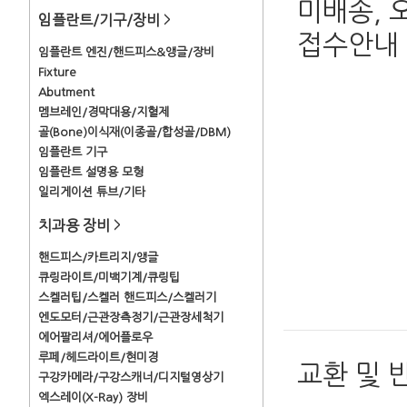
미배송, 
임플란트/기구/장비
>
접수안내
임플란트 엔진/핸드피스&앵글/장비
Fixture
Abutment
멤브레인/경막대용/지혈제
골(Bone)이식재(이종골/합성골/DBM)
임플란트 기구
임플란트 설명용 모형
일리게이션 튜브/기타
치과용 장비
>
핸드피스/카트리지/앵글
큐링라이트/미백기계/큐링팁
스켈러팁/스켈러 핸드피스/스켈러기
엔도모터/근관장측정기/근관장세척기
에어팔리셔/에어플로우
루페/헤드라이트/현미경
교환 및 
구강카메라/구강스캐너/디지털영상기
엑스레이(X-Ray) 장비