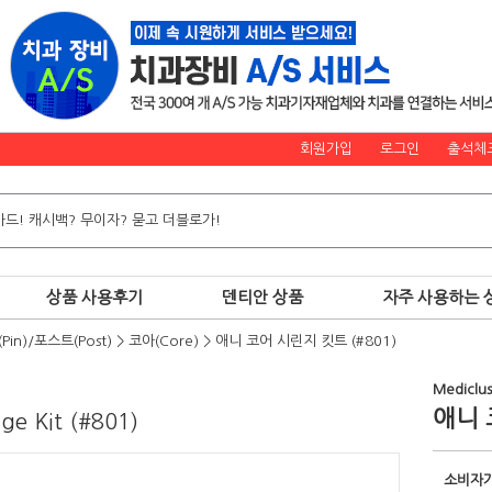
회원가입
로그인
출석체
상품 사용후기
덴티안 상품
자주 사용하는 
Pin)/포스트(Post)
>
코아(Core)
>
애니 코어 시린지 킷트 (#801)
Mediclus
애니 
ge Kit (#801)
소비자