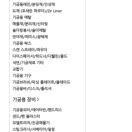
기공용레진/본딩재/인상재
도재 (포세린 파우더)/Zir Liner
기공용 메탈
매몰재/분리재/신터링
솔더링봉사/솔더메탈
연마재/퍼미스/광택재
기공용 왁스
스캔 스프레이/파우더
다이스페이서/하드너/다웰핀/몰드
석면/기공재료 기타
교합기
기공용 기구
기공브러쉬/믹싱 플레이트/블레이드
기공용바/디스크/폴리셔
기공용 장비
>
기공용모터/에어터빈/핸드피스
샌드/펜 블라스터
모델트리머/진공매몰기
스팀크리너/서베이어/밀링