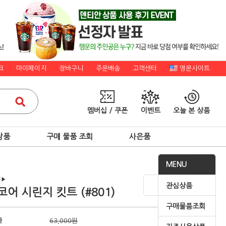
크
마이페이지
장바구니
주문배송
고객센터
영문사이트
멤버십 / 쿠폰
이벤트
오늘 본 상품
상품
구매 물품 조회
사은품
MENU
▶
관심상품
코어 시린지 킷트 (#801)
구매물품조회
가
63,000원