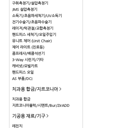
구취측정기/설압측정기
JMS 설압측정기
소독기/초음파세척기/UV소독기
전기수술기/초음파수술기
레이저/턱관절/교합측정기
핸드피스 세척기/오일주입기
유니트 체어 (Unit Chair)
체어 라이트 (진료등)
콤프레샤/배큠석션기
3-Way 시린지/기타
캐비넷/모빌카트
핸드피스 오일
AS 부품/DCI
치과용 합금/지르코니아
>
치과용 합금
지르코니아블럭/시멘트/Bur/ZirADD
기공용 재료/기구
>
레진치