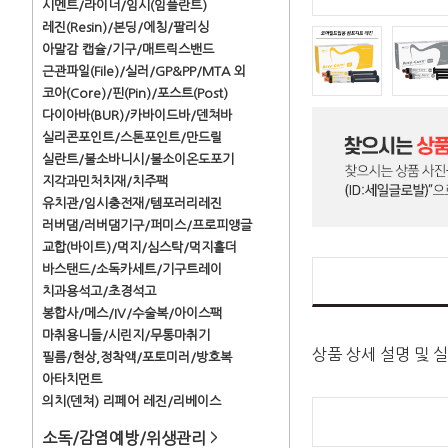
시멘트/라이너/임시(임플란트)
레진(Resin)/본딩/에칭/팔리싱
아말감 캡슐/기구/매트릭스밴드
근관파일(File)/실러/GP&PP/MTA 외
코아(Core)/핀(Pin)/포스트(Post)
다이아바(BUR)/카바이드바/덴쳐바
실리콘포인트/스톤포인트/만드릴
실란트/불소바니시/불소이온도포기
지각과민처치재/치주팩
유치관/임시충전재/템포러리레진
러버댐/러버댐기구/퍼미스/프로피앵글
교합(바이트)/먹지/심스탁/먹지홀더
바스탠드/소독카세트/기구트레이
치과용석고/초경석고
봉합사/메스/IV/수술복/아이스팩
마취용니들/시린지/무통마취기
상품 상세 설명 및 
필름/현상,정착액/포토미러/방호복
아타치먼트
의치(덴쳐) 리페어 레진/리베이스
소독/감염예방/위생관리
>