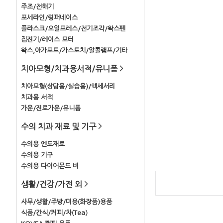
주조/전해기
포세라인/링퍼네이스
플라스크/오일프레스/전기조각/왁스펜
집진기/레이스 모터
왁스,아가포트/가스토치/알콜램프/기타
치아모형/치과용서적/유니폼
>
치아모형(상담용/실습용)/액세서리
치과용 서적
가운/진료가운/유니폼
수의 치과 재료 및 기구
>
수의용 엔도재료
수의용 기구
수의용 다이어몬드 버
생활/건강/가전 외
>
사무/생활/주방/미용(화장품)용품
식품/간식/커피/차(Tea)