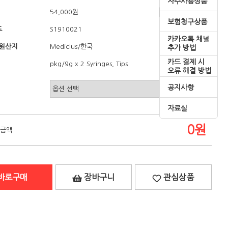
자주사용상품
54,000원
쇼핑혜택
보험청구상품
드
S1910021
카카오톡 채널
/원산지
/한국
Mediclus
추가 방법
카드 결제 시
pkg/9g x 2 Syringes, Tips
오류 해결 방법
공지사항
자료실
0
원
 금액
바로구매
장바구니
관심상품