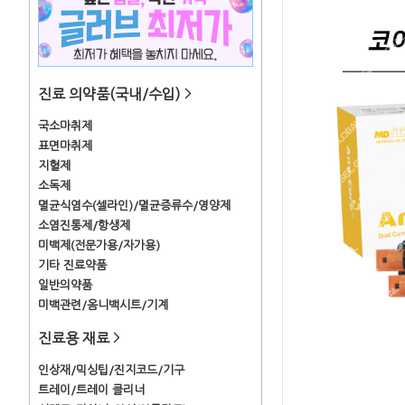
진료 의약품(국내/수입)
>
국소마취제
표면마취제
지혈제
소독제
멸균식염수(셀라인)/멸균증류수/영양제
소염진통제/항생제
미백제(전문가용/자가용)
기타 진료약품
일반의약품
미백관련/옴니백시트/기계
진료용 재료
>
인상재/믹싱팁/진지코드/기구
트레이/트레이 클리너