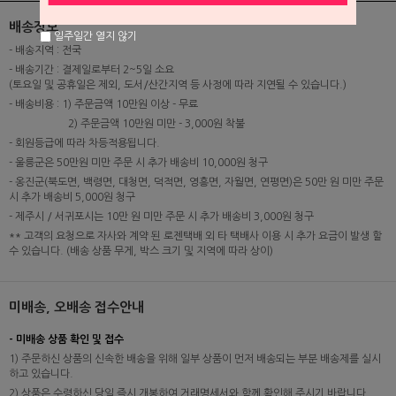
배송정보
일주일간 열지 않기
- 배송지역 : 전국
- 배송기간 : 결제일로부터 2~5일 소요
(토요일 및 공휴일은 제외, 도서/산간지역 등 사정에 따라 지연될 수 있습니다.)
- 배송비용 : 1) 주문금액 10만원 이상 - 무료
2) 주문금액 10만원 미만 - 3,000원 착불
- 회원등급에 따라 차등적용됩니다.
- 울릉군은 50만원 미만 주문 시 추가 배송비 10,000원 청구
- 옹진군(북도면, 백령면, 대청면, 덕적면, 영흥면, 자월면, 연평면)은 50만 원 미만 주문
시 추가 배송비 5,000원 청구
- 제주시 / 서귀포시는 10만 원 미만 주문 시 추가 배송비 3,000원 청구
** 고객의 요청으로 자사와 계약 된 로젠택배 외 타 택배사 이용 시 추가 요금이 발생 할
수 있습니다. (배송 상품 무게, 박스 크기 및 지역에 따라 상이)
미배송, 오배송 접수안내
- 미배송 상품 확인 및 접수
1) 주문하신 상품의 신속한 배송을 위해 일부 상품이 먼저 배송되는 부분 배송제를 실시
하고 있습니다.
2) 상품은 수령하신 당일 즉시 개봉하여 거래명세서와 함께 확인해 주시기 바랍니다.