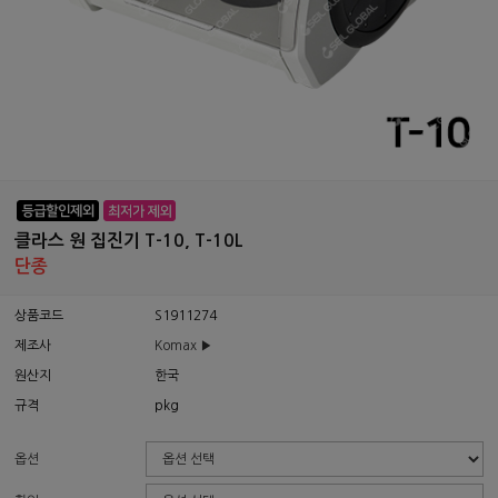
클라스 원 집진기 T-10, T-10L
단종
상품코드
S1911274
제조사
Komax ▶
원산지
한국
규격
pkg
옵션