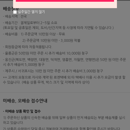
배송정보
일주일간 열지 않기
- 배송지역 : 전국
- 배송기간 : 결제일로부터 2~5일 소요
(토요일 및 공휴일은 제외, 도서/산간지역 등 사정에 따라 지연될 수 있습니다.)
- 배송비용 : 1) 주문금액 10만원 이상 - 무료
2) 주문금액 10만원 미만 - 3,000원 착불
- 회원등급에 따라 차등적용됩니다.
- 울릉군은 50만원 미만 주문 시 추가 배송비 10,000원 청구
- 옹진군(북도면, 백령면, 대청면, 덕적면, 영흥면, 자월면, 연평면)은 50만 원 미만 주문
시 추가 배송비 5,000원 청구
- 제주시 / 서귀포시는 10만 원 미만 주문 시 추가 배송비 3,000원 청구
** 고객의 요청으로 자사와 계약 된 로젠택배 외 타 택배사 이용 시 추가 요금이 발생 할
수 있습니다. (배송 상품 무게, 박스 크기 및 지역에 따라 상이)
미배송, 오배송 접수안내
- 미배송 상품 확인 및 접수
1) 주문하신 상품의 신속한 배송을 위해 일부 상품이 먼저 배송되는 부분 배송제를 실시
하고 있습니다.
2) 상품은 수령하신 당일 즉시 개봉하여 거래명세서와 함께 확인해 주시기 바랍니다.