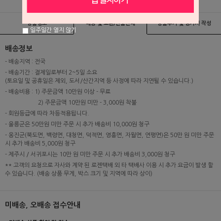
상품정보
배송 및 교환/반품안내
상품후기 및 평가서 작성
일주일간 열지 않기
배송정보
- 배송지역 : 전국
- 배송기간 : 결제일로부터 2~5일 소요
(토요일 및 공휴일은 제외, 도서/산간지역 등 사정에 따라 지연될 수 있습니다.)
- 배송비용 : 1) 주문금액 10만원 이상 - 무료
2) 주문금액 10만원 미만 - 3,000원 착불
- 회원등급에 따라 차등적용됩니다.
- 울릉군은 50만원 미만 주문 시 추가 배송비 10,000원 청구
- 옹진군(북도면, 백령면, 대청면, 덕적면, 영흥면, 자월면, 연평면)은 50만 원 미만 주문
시 추가 배송비 5,000원 청구
- 제주시 / 서귀포시는 10만 원 미만 주문 시 추가 배송비 3,000원 청구
** 고객의 요청으로 자사와 계약 된 로젠택배 외 타 택배사 이용 시 추가 요금이 발생 할
수 있습니다. (배송 상품 무게, 박스 크기 및 지역에 따라 상이)
미배송, 오배송 접수안내