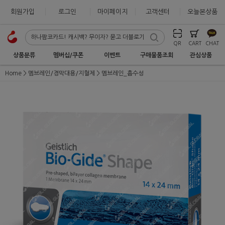
회원가입
로그인
마이페이지
고객센터
오늘본상품
QR
CART
CHAT
상품분류
멤버십/쿠폰
이벤트
구매물품조회
관심상품
Home
멤브레인/경막대용/지혈제
멤브레인_흡수성