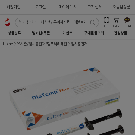
회원가입
로그인
마이페이지
고객센터
오늘본상품
QR
CART
CHAT
상품분류
멤버십/쿠폰
이벤트
구매물품조회
관심상품
Home
유치관/임시충전재/템포러리레진
임시충전재