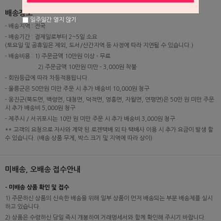
배송정보
일주일간 열지 않기
- 배송지역 : 전국
- 배송기간 : 결제일로부터 2~5일 소요
(토요일 및 공휴일은 제외, 도서/산간지역 등 사정에 따라 지연될 수 있습니다.)
- 배송비용 : 1) 주문금액 10만원 이상 - 무료
2) 주문금액 10만원 미만 - 3,000원 착불
- 회원등급에 따라 차등적용됩니다.
- 울릉군은 50만원 미만 주문 시 추가 배송비 10,000원 청구
- 옹진군(북도면, 백령면, 대청면, 덕적면, 영흥면, 자월면, 연평면)은 50만 원 미만 주문
시 추가 배송비 5,000원 청구
- 제주시 / 서귀포시는 10만 원 미만 주문 시 추가 배송비 3,000원 청구
** 고객의 요청으로 자사와 계약 된 로젠택배 외 타 택배사 이용 시 추가 요금이 발생 할
수 있습니다. (배송 상품 무게, 박스 크기 및 지역에 따라 상이)
미배송, 오배송 접수안내
- 미배송 상품 확인 및 접수
1) 주문하신 상품의 신속한 배송을 위해 일부 상품이 먼저 배송되는 부분 배송제를 실시
하고 있습니다.
2) 상품은 수령하신 당일 즉시 개봉하여 거래명세서와 함께 확인해 주시기 바랍니다.