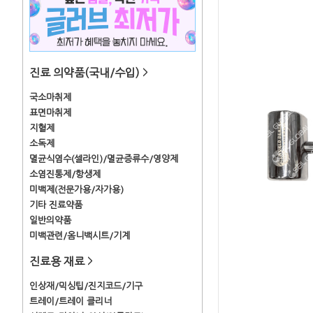
진료 의약품(국내/수입)
>
국소마취제
표면마취제
지혈제
소독제
멸균식염수(셀라인)/멸균증류수/영양제
소염진통제/항생제
미백제(전문가용/자가용)
기타 진료약품
일반의약품
미백관련/옴니백시트/기계
진료용 재료
>
인상재/믹싱팁/진지코드/기구
트레이/트레이 클리너