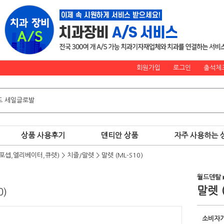
회원가입
로그인
출석체
상품 사용후기
덴티안 상품
자주 사용하는 
포셉,엘리베이터,큐렛)
>
치즐/말렛
>
말렛 (ML-S10)
월드덴탈
말렛 (
0)
소비자