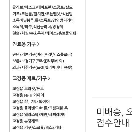
글러브/마스크/에이프런/소공포/실드
거즈/코튼롤/탈지면/코튼펠렛/석션팁
소독비닐봉투,롤/소독포/감염방지커버
소독제/타구,석션클리너/방청제
칫솔/치실/손소독제/케이스/홍보물인쇄
진료용 기구
>
진단/기본기구(미러,핀셋,익스플로러)
보존/보철기구(크라운리무버 외)
외과/치주기구(포셉,엘리베이터,큐렛)
교정용 재료/기구
>
교정용 브라켓/튜브
교정용 Ni-Ti 와이어
교정용 SS, 기타 와이어
교정용 몰라밴드/버튼/크림퍼블 훅
미배송, 
교정용 엘라스틱/체인/세퍼레이터
접수안내
교정용 본딩재료
교정용 기구/스크류/박스/기타