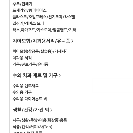
주조/전해기
포세라인/링퍼네이스
플라스크/오일프레스/전기조각/왁스펜
집진기/레이스 모터
왁스,아가포트/가스토치/알콜램프/기타
치아모형/치과용서적/유니폼
>
치아모형(상담용/실습용)/액세서리
치과용 서적
가운/진료가운/유니폼
수의 치과 재료 및 기구
>
수의용 엔도재료
수의용 기구
수의용 다이어몬드 버
생활/건강/가전 외
>
사무/생활/주방/미용(화장품)용품
식품/간식/커피/차(Tea)