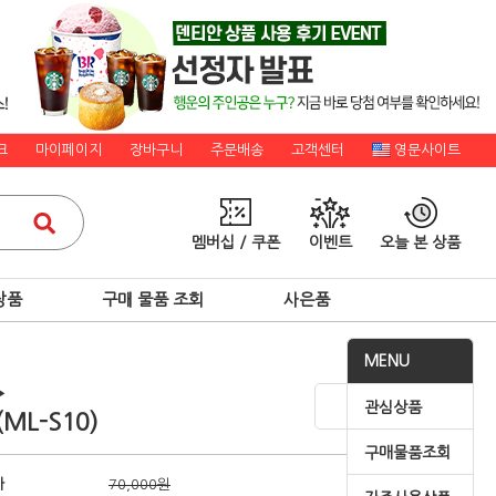
크
마이페이지
장바구니
주문배송
고객센터
영문사이트
멤버십 / 쿠폰
이벤트
오늘 본 상품
상품
구매 물품 조회
사은품
MENU
▶
관심상품
ML-S10)
구매물품조회
가
70,000원