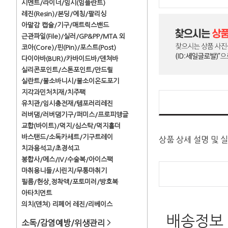
시멘트/라이너/임시(임플란트)
레진(Resin)/본딩/에칭/팔리싱
아말감 캡슐/기구/매트릭스밴드
근관파일(File)/실러/GP&PP/MTA 외
코아(Core)/핀(Pin)/포스트(Post)
다이아바(BUR)/카바이드바/덴쳐바
실리콘포인트/스톤포인트/만드릴
실란트/불소바니시/불소이온도포기
지각과민처치재/치주팩
유치관/임시충전재/템포러리레진
러버댐/러버댐기구/퍼미스/프로피앵글
교합(바이트)/먹지/심스탁/먹지홀더
바스탠드/소독카세트/기구트레이
상품 상세 설명 및 
치과용석고/초경석고
봉합사/메스/IV/수술복/아이스팩
마취용니들/시린지/무통마취기
필름/현상,정착액/포토미러/방호복
아타치먼트
의치(덴쳐) 리페어 레진/리베이스
배송정보
소독/감염예방/위생관리
>