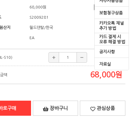
자주사용상품
68,000
원
쇼핑혜택
보험청구상품
드
S2009281
카카오톡 채널
/원산지
/한국
월드덴탈
추가 방법
카드 결제 시
EA
오류 해결 방법
공지사항
L-S10)
68,000
원
자료실
68,000
원
 금액
바로구매
장바구니
관심상품