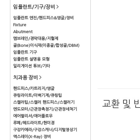
임플란트/기구/장비
>
임플란트 엔진/핸드피스&앵글/장비
Fixture
Abutment
멤브레인/경막대용/지혈제
골(Bone)이식재(이종골/합성골/DBM)
임플란트 기구
임플란트 설명용 모형
일리게이션 튜브/기타
치과용 장비
>
핸드피스/카트리지/앵글
큐링라이트/미백기계/큐링팁
교환 및 
스켈러팁/스켈러 핸드피스/스켈러기
엔도모터/근관장측정기/근관장세척기
에어팔리셔/에어플로우
루페/헤드라이트/현미경
구강카메라/구강스캐너/디지털영상기
엑스레이(X-Ray) 장비