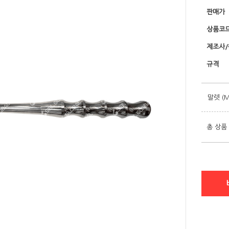
판매가
상품코
제조사
규격
말렛 (M
총 상품