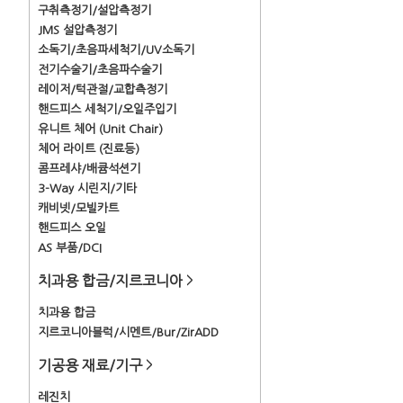
구취측정기/설압측정기
JMS 설압측정기
소독기/초음파세척기/UV소독기
전기수술기/초음파수술기
레이저/턱관절/교합측정기
핸드피스 세척기/오일주입기
유니트 체어 (Unit Chair)
체어 라이트 (진료등)
콤프레샤/배큠석션기
3-Way 시린지/기타
캐비넷/모빌카트
핸드피스 오일
AS 부품/DCI
치과용 합금/지르코니아
>
치과용 합금
지르코니아블럭/시멘트/Bur/ZirADD
기공용 재료/기구
>
레진치