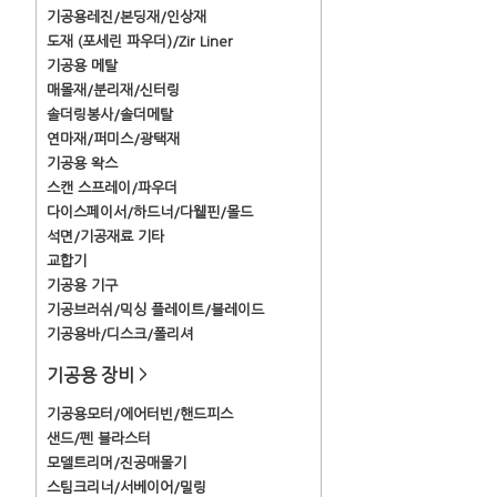
기공용레진/본딩재/인상재
도재 (포세린 파우더)/Zir Liner
기공용 메탈
매몰재/분리재/신터링
솔더링봉사/솔더메탈
연마재/퍼미스/광택재
기공용 왁스
스캔 스프레이/파우더
다이스페이서/하드너/다웰핀/몰드
석면/기공재료 기타
교합기
기공용 기구
기공브러쉬/믹싱 플레이트/블레이드
기공용바/디스크/폴리셔
기공용 장비
>
기공용모터/에어터빈/핸드피스
샌드/펜 블라스터
모델트리머/진공매몰기
스팀크리너/서베이어/밀링