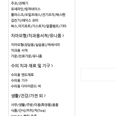
주조/전해기
포세라인/링퍼네이스
플라스크/오일프레스/전기조각/왁스펜
집진기/레이스 모터
왁스,아가포트/가스토치/알콜램프/기타
치아모형/치과용서적/유니폼
>
치아모형(상담용/실습용)/액세서리
치과용 서적
가운/진료가운/유니폼
수의 치과 재료 및 기구
>
수의용 엔도재료
수의용 기구
수의용 다이어몬드 버
생활/건강/가전 외
>
사무/생활/주방/미용(화장품)용품
식품/간식/커피/차(Tea)