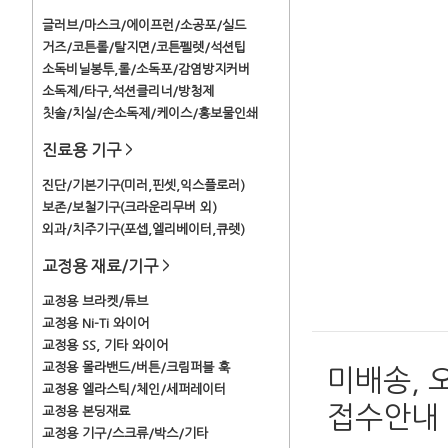
글러브/마스크/에이프런/소공포/실드
거즈/코튼롤/탈지면/코튼펠렛/석션팁
소독비닐봉투,롤/소독포/감염방지커버
소독제/타구,석션클리너/방청제
칫솔/치실/손소독제/케이스/홍보물인쇄
진료용 기구
>
진단/기본기구(미러,핀셋,익스플로러)
보존/보철기구(크라운리무버 외)
외과/치주기구(포셉,엘리베이터,큐렛)
교정용 재료/기구
>
교정용 브라켓/튜브
교정용 Ni-Ti 와이어
교정용 SS, 기타 와이어
교정용 몰라밴드/버튼/크림퍼블 훅
미배송, 
교정용 엘라스틱/체인/세퍼레이터
접수안내
교정용 본딩재료
교정용 기구/스크류/박스/기타