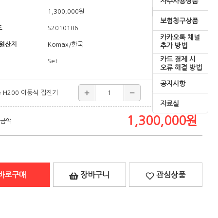
자주사용상품
1,300,000
원
쇼핑혜택
보험청구상품
드
S2010106
카카오톡 채널
/원산지
/한국
Komax
추가 방법
카드 결제 시
Set
오류 해결 방법
공지사항
ce H200 이동식 집진기
1,300,000
원
자료실
1,300,000
원
 금액
바로구매
장바구니
관심상품