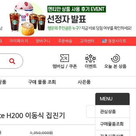
크
마이페이지
장바구니
주문배송
고객센터
영문사이트
멤버십 / 쿠폰
이벤트
오늘 본 상품
상품
구매 물품 조회
사은품
MENU
관심상품
nce H200 이동식 집진기
구매물품조회
가
1,350,000원