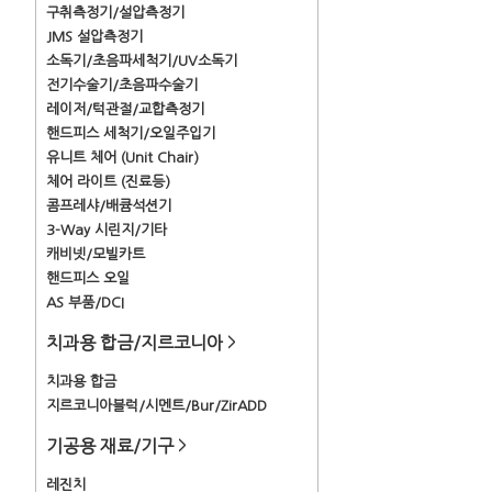
구취측정기/설압측정기
JMS 설압측정기
소독기/초음파세척기/UV소독기
전기수술기/초음파수술기
레이저/턱관절/교합측정기
핸드피스 세척기/오일주입기
유니트 체어 (Unit Chair)
체어 라이트 (진료등)
콤프레샤/배큠석션기
3-Way 시린지/기타
캐비넷/모빌카트
핸드피스 오일
AS 부품/DCI
치과용 합금/지르코니아
>
치과용 합금
지르코니아블럭/시멘트/Bur/ZirADD
기공용 재료/기구
>
레진치