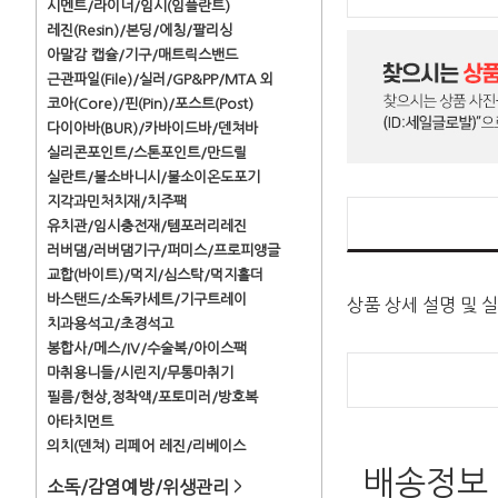
시멘트/라이너/임시(임플란트)
레진(Resin)/본딩/에칭/팔리싱
아말감 캡슐/기구/매트릭스밴드
근관파일(File)/실러/GP&PP/MTA 외
코아(Core)/핀(Pin)/포스트(Post)
다이아바(BUR)/카바이드바/덴쳐바
실리콘포인트/스톤포인트/만드릴
실란트/불소바니시/불소이온도포기
지각과민처치재/치주팩
유치관/임시충전재/템포러리레진
러버댐/러버댐기구/퍼미스/프로피앵글
교합(바이트)/먹지/심스탁/먹지홀더
바스탠드/소독카세트/기구트레이
상품 상세 설명 및 
치과용석고/초경석고
봉합사/메스/IV/수술복/아이스팩
마취용니들/시린지/무통마취기
필름/현상,정착액/포토미러/방호복
아타치먼트
의치(덴쳐) 리페어 레진/리베이스
배송정보
소독/감염예방/위생관리
>