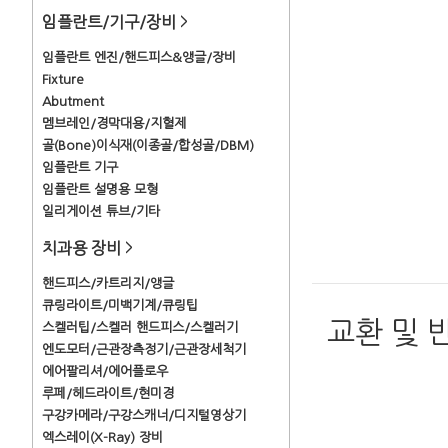
임플란트/기구/장비
>
임플란트 엔진/핸드피스&앵글/장비
Fixture
Abutment
멤브레인/경막대용/지혈제
골(Bone)이식재(이종골/합성골/DBM)
임플란트 기구
임플란트 설명용 모형
일리게이션 튜브/기타
치과용 장비
>
핸드피스/카트리지/앵글
큐링라이트/미백기계/큐링팁
교환 및 
스켈러팁/스켈러 핸드피스/스켈러기
엔도모터/근관장측정기/근관장세척기
에어팔리셔/에어플로우
루페/헤드라이트/현미경
구강카메라/구강스캐너/디지털영상기
엑스레이(X-Ray) 장비