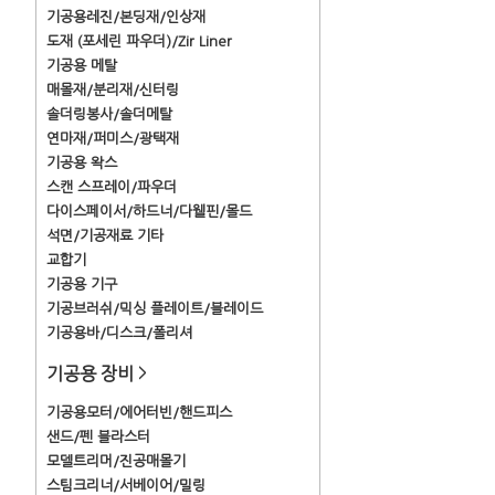
기공용레진/본딩재/인상재
도재 (포세린 파우더)/Zir Liner
기공용 메탈
매몰재/분리재/신터링
솔더링봉사/솔더메탈
연마재/퍼미스/광택재
기공용 왁스
스캔 스프레이/파우더
다이스페이서/하드너/다웰핀/몰드
석면/기공재료 기타
교합기
기공용 기구
기공브러쉬/믹싱 플레이트/블레이드
기공용바/디스크/폴리셔
기공용 장비
>
기공용모터/에어터빈/핸드피스
샌드/펜 블라스터
모델트리머/진공매몰기
스팀크리너/서베이어/밀링