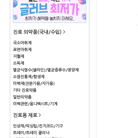
진료 의약품(국내/수입)
>
국소마취제
표면마취제
지혈제
소독제
멸균식염수(셀라인)/멸균증류수/영양제
소염진통제/항생제
미백제(전문가용/자가용)
기타 진료약품
일반의약품
미백관련/옴니백시트/기계
진료용 재료
>
인상재/믹싱팁/진지코드/기구
트레이/트레이 클리너