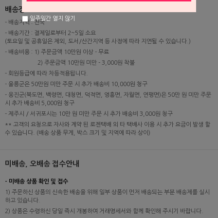
배송정보
일주일간 열지 않기
- 배송지역 : 전국
- 배송기간 : 결제일로부터 2~5일 소요
(토요일 및 공휴일은 제외, 도서/산간지역 등 사정에 따라 지연될 수 있습니다.)
- 배송비용 : 1) 주문금액 10만원 이상 - 무료
2) 주문금액 10만원 미만 - 3,000원 착불
- 회원등급에 따라 차등적용됩니다.
- 울릉군은 50만원 미만 주문 시 추가 배송비 10,000원 청구
- 옹진군(북도면, 백령면, 대청면, 덕적면, 영흥면, 자월면, 연평면)은 50만 원 미만 주문
시 추가 배송비 5,000원 청구
- 제주시 / 서귀포시는 10만 원 미만 주문 시 추가 배송비 3,000원 청구
** 고객의 요청으로 자사와 계약 된 로젠택배 외 타 택배사 이용 시 추가 요금이 발생 할
수 있습니다. (배송 상품 무게, 박스 크기 및 지역에 따라 상이)
미배송, 오배송 접수안내
- 미배송 상품 확인 및 접수
1) 주문하신 상품의 신속한 배송을 위해 일부 상품이 먼저 배송되는 부분 배송제를 실시
하고 있습니다.
2) 상품은 수령하신 당일 즉시 개봉하여 거래명세서와 함께 확인해 주시기 바랍니다.