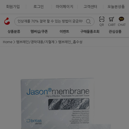
회원가입
로그인
마이페이지
고객센터
오늘본상품
QR
CART
CHAT
상품분류
멤버십/쿠폰
이벤트
구매물품조회
관심상품
Home
멤브레인/경막대용/지혈제
멤브레인_흡수성