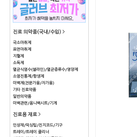
진료 의약품(국내/수입)
>
국소마취제
표면마취제
지혈제
소독제
멸균식염수(셀라인)/멸균증류수/영양제
소염진통제/항생제
미백제(전문가용/자가용)
기타 진료약품
일반의약품
미백관련/옴니백시트/기계
진료용 재료
>
인상재/믹싱팁/진지코드/기구
트레이/트레이 클리너