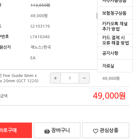
자주사용상품
가
113,650원
보험청구상품
49,000
원
쇼핑혜택
카카오톡 채널
드
S2103176
추가 방법
구번호
L7418348
카드 결제 시
오류 해결 방법
/원산지
/한국
제노스
공지사항
EA
자료실
Five Guide 8mm x
49,000
원
x 20mm (GCT 1220)
49,000
원
 금액
바로구매
장바구니
관심상품