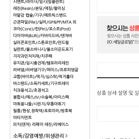
시멘트/라이너/임시(임플란트)
레진(Resin)/본딩/에칭/팔리싱
아말감 캡슐/기구/매트릭스밴드
근관파일(File)/실러/GP&PP/MTA 외
코아(Core)/핀(Pin)/포스트(Post)
다이아바(BUR)/카바이드바/덴쳐바
실리콘포인트/스톤포인트/만드릴
실란트/불소바니시/불소이온도포기
지각과민처치재/치주팩
유치관/임시충전재/템포러리레진
러버댐/러버댐기구/퍼미스/프로피앵글
교합(바이트)/먹지/심스탁/먹지홀더
바스탠드/소독카세트/기구트레이
치과용석고/초경석고
상품 상세 설명 및 
봉합사/메스/IV/수술복/아이스팩
마취용니들/시린지/무통마취기
필름/현상,정착액/포토미러/방호복
아타치먼트
의치(덴쳐) 리페어 레진/리베이스
소독/감염예방/위생관리
>