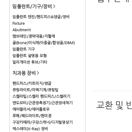
임플란트/기구/장비
>
임플란트 엔진/핸드피스&앵글/장비
Fixture
Abutment
멤브레인/경막대용/지혈제
골(Bone)이식재(이종골/합성골/DBM)
임플란트 기구
임플란트 설명용 모형
일리게이션 튜브/기타
치과용 장비
>
핸드피스/카트리지/앵글
큐링라이트/미백기계/큐링팁
스켈러팁/스켈러 핸드피스/스켈러기
교환 및 
엔도모터/근관장측정기/근관장세척기
에어팔리셔/에어플로우
루페/헤드라이트/현미경
구강카메라/구강스캐너/디지털영상기
엑스레이(X-Ray) 장비