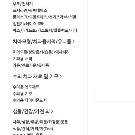
주조/전해기
포세라인/링퍼네이스
플라스크/오일프레스/전기조각/왁스펜
집진기/레이스 모터
왁스,아가포트/가스토치/알콜램프/기타
치아모형/치과용서적/유니폼
>
치아모형(상담용/실습용)/액세서리
치과용 서적
가운/진료가운/유니폼
수의 치과 재료 및 기구
>
수의용 엔도재료
수의용 기구
수의용 다이어몬드 버
생활/건강/가전 외
>
사무/생활/주방/미용(화장품)용품
식품/간식/커피/차(Tea)