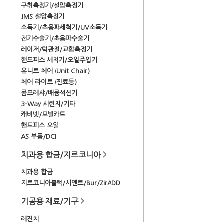
구취측정기/설압측정기
JMS 설압측정기
소독기/초음파세척기/UV소독기
전기수술기/초음파수술기
레이저/턱관절/교합측정기
핸드피스 세척기/오일주입기
유니트 체어 (Unit Chair)
체어 라이트 (진료등)
콤프레샤/배큠석션기
3-Way 시린지/기타
캐비넷/모빌카트
핸드피스 오일
AS 부품/DCI
치과용 합금/지르코니아
>
치과용 합금
지르코니아블럭/시멘트/Bur/ZirADD
기공용 재료/기구
>
레진치