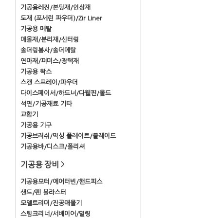
기공용레진/본딩재/인상재
도재 (포세린 파우더)/Zir Liner
기공용 메탈
매몰재/분리재/신터링
솔더링봉사/솔더메탈
연마재/퍼미스/광택재
기공용 왁스
스캔 스프레이/파우더
다이스페이서/하드너/다웰핀/몰드
석면/기공재료 기타
교합기
기공용 기구
기공브러쉬/믹싱 플레이트/블레이드
기공용바/디스크/폴리셔
기공용 장비
>
기공용모터/에어터빈/핸드피스
샌드/펜 블라스터
모델트리머/진공매몰기
스팀크리너/서베이어/밀링