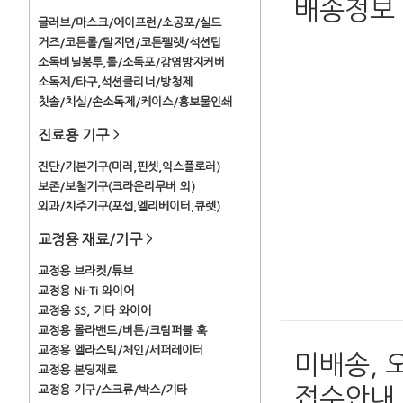
배송정보
글러브/마스크/에이프런/소공포/실드
거즈/코튼롤/탈지면/코튼펠렛/석션팁
소독비닐봉투,롤/소독포/감염방지커버
소독제/타구,석션클리너/방청제
칫솔/치실/손소독제/케이스/홍보물인쇄
진료용 기구
>
진단/기본기구(미러,핀셋,익스플로러)
보존/보철기구(크라운리무버 외)
외과/치주기구(포셉,엘리베이터,큐렛)
교정용 재료/기구
>
교정용 브라켓/튜브
교정용 Ni-Ti 와이어
교정용 SS, 기타 와이어
교정용 몰라밴드/버튼/크림퍼블 훅
교정용 엘라스틱/체인/세퍼레이터
미배송, 
교정용 본딩재료
교정용 기구/스크류/박스/기타
접수안내