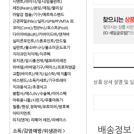
시멘트/라이너/임시(임플란트)
레진(Resin)/본딩/에칭/팔리싱
아말감 캡슐/기구/매트릭스밴드
근관파일(File)/실러/GP&PP/MTA 외
코아(Core)/핀(Pin)/포스트(Post)
다이아바(BUR)/카바이드바/덴쳐바
실리콘포인트/스톤포인트/만드릴
실란트/불소바니시/불소이온도포기
지각과민처치재/치주팩
유치관/임시충전재/템포러리레진
러버댐/러버댐기구/퍼미스/프로피앵글
교합(바이트)/먹지/심스탁/먹지홀더
바스탠드/소독카세트/기구트레이
상품 상세 설명 및 
치과용석고/초경석고
봉합사/메스/IV/수술복/아이스팩
마취용니들/시린지/무통마취기
필름/현상,정착액/포토미러/방호복
아타치먼트
의치(덴쳐) 리페어 레진/리베이스
배송정보
소독/감염예방/위생관리
>