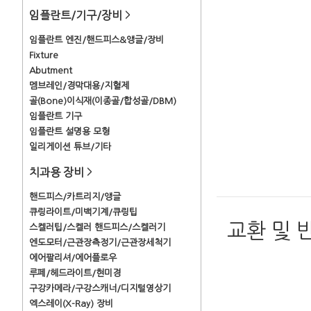
임플란트/기구/장비
>
임플란트 엔진/핸드피스&앵글/장비
Fixture
Abutment
멤브레인/경막대용/지혈제
골(Bone)이식재(이종골/합성골/DBM)
임플란트 기구
임플란트 설명용 모형
일리게이션 튜브/기타
치과용 장비
>
핸드피스/카트리지/앵글
큐링라이트/미백기계/큐링팁
교환 및 
스켈러팁/스켈러 핸드피스/스켈러기
엔도모터/근관장측정기/근관장세척기
에어팔리셔/에어플로우
루페/헤드라이트/현미경
구강카메라/구강스캐너/디지털영상기
엑스레이(X-Ray) 장비