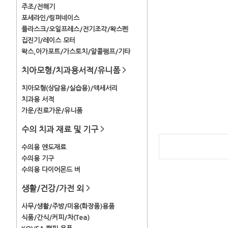
주조/전해기
포세라인/링퍼네이스
플라스크/오일프레스/전기조각/왁스펜
집진기/레이스 모터
왁스,아가포트/가스토치/알콜램프/기타
치아모형/치과용서적/유니폼
>
치아모형(상담용/실습용)/액세서리
치과용 서적
가운/진료가운/유니폼
수의 치과 재료 및 기구
>
수의용 엔도재료
수의용 기구
수의용 다이어몬드 버
생활/건강/가전 외
>
사무/생활/주방/미용(화장품)용품
식품/간식/커피/차(Tea)