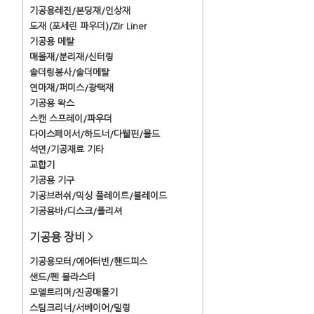
기공용레진/본딩재/인상재
도재 (포세린 파우더)/Zir Liner
기공용 메탈
매몰재/분리재/신터링
솔더링봉사/솔더메탈
연마재/퍼미스/광택재
기공용 왁스
스캔 스프레이/파우더
다이스페이서/하드너/다웰핀/몰드
석면/기공재료 기타
교합기
기공용 기구
기공브러쉬/믹싱 플레이트/블레이드
기공용바/디스크/폴리셔
기공용 장비
>
기공용모터/에어터빈/핸드피스
샌드/펜 블라스터
모델트리머/진공매몰기
스팀크리너/서베이어/밀링