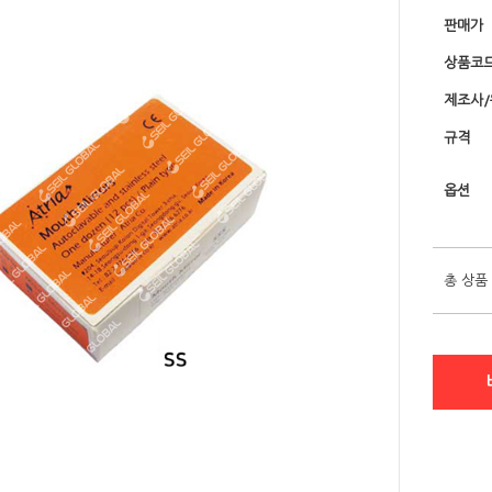
판매가
상품코
제조사
규격
옵션
총 상품