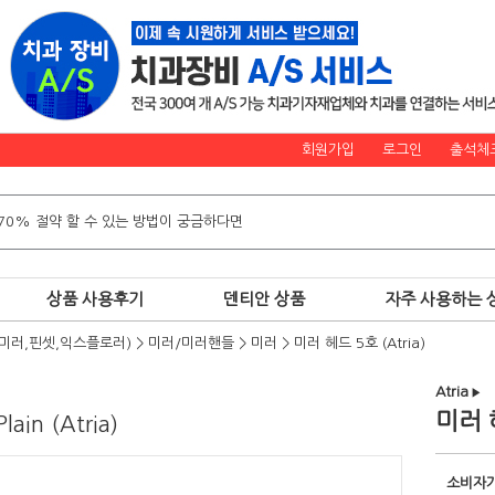
회원가입
로그인
출석체
상품 사용후기
덴티안 상품
자주 사용하는 
미러,핀셋,익스플로러)
>
미러/미러핸들
>
미러
>
미러 헤드 5호 (Atria)
Atria
▶
미러 헤
lain (Atria)
소비자