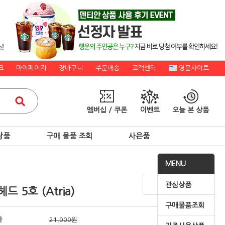
크
마이페이지
장바구니
주문배송
고객센터
영문사이트
멤버십 / 쿠폰
이벤트
오늘 본 상품
상품
구매 물품 조회
사은품
MENU
관심상품
드 5호 (Atria)
구매물품조회
가
21,000원