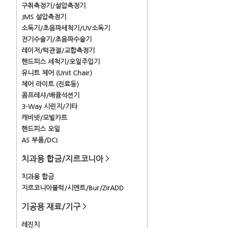
구취측정기/설압측정기
JMS 설압측정기
소독기/초음파세척기/UV소독기
전기수술기/초음파수술기
레이저/턱관절/교합측정기
핸드피스 세척기/오일주입기
유니트 체어 (Unit Chair)
체어 라이트 (진료등)
콤프레샤/배큠석션기
3-Way 시린지/기타
캐비넷/모빌카트
핸드피스 오일
AS 부품/DCI
치과용 합금/지르코니아
>
치과용 합금
지르코니아블럭/시멘트/Bur/ZirADD
기공용 재료/기구
>
레진치