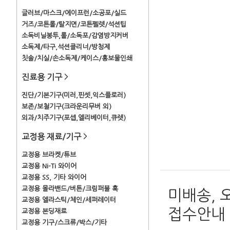
글러브/마스크/에이프런/소공포/실드
거즈/코튼롤/탈지면/코튼펠렛/석션팁
소독비닐봉투,롤/소독포/감염방지커버
소독제/타구,석션클리너/방청제
칫솔/치실/손소독제/케이스/홍보물인쇄
진료용 기구
>
진단/기본기구(미러,핀셋,익스플로러)
보존/보철기구(크라운리무버 외)
외과/치주기구(포셉,엘리베이터,큐렛)
교정용 재료/기구
>
교정용 브라켓/튜브
교정용 Ni-Ti 와이어
교정용 SS, 기타 와이어
교정용 몰라밴드/버튼/크림퍼블 훅
미배송, 
교정용 엘라스틱/체인/세퍼레이터
접수안내
교정용 본딩재료
교정용 기구/스크류/박스/기타