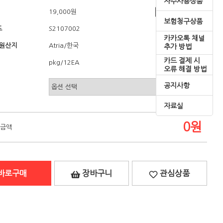
자주사용상품
19,000원
쇼핑혜택
보험청구상품
드
S2107002
카카오톡 채널
/원산지
/한국
Atria
추가 방법
카드 결제 시
pkg/12EA
오류 해결 방법
공지사항
자료실
0
원
 금액
바로구매
장바구니
관심상품