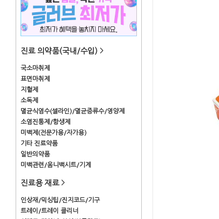
진료 의약품(국내/수입)
>
국소마취제
표면마취제
지혈제
소독제
멸균식염수(셀라인)/멸균증류수/영양제
소염진통제/항생제
미백제(전문가용/자가용)
기타 진료약품
일반의약품
미백관련/옴니백시트/기계
진료용 재료
>
인상재/믹싱팁/진지코드/기구
트레이/트레이 클리너