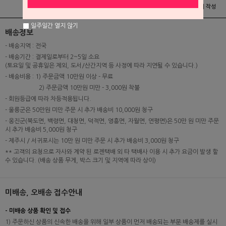
상품정보
배송 및 교환/반품안내
상품후기 및 평가서 작성
일주일간 열지 않기
배송정보
- 배송지역 : 전국
- 배송기간 : 결제일로부터 2~5일 소요
(토요일 및 공휴일은 제외, 도서/산간지역 등 사정에 따라 지연될 수 있습니다.)
- 배송비용 : 1) 주문금액 10만원 이상 - 무료
2) 주문금액 10만원 미만 - 3,000원 착불
- 회원등급에 따라 차등적용됩니다.
- 울릉군은 50만원 미만 주문 시 추가 배송비 10,000원 청구
- 옹진군(북도면, 백령면, 대청면, 덕적면, 영흥면, 자월면, 연평면)은 50만 원 미만 주문
시 추가 배송비 5,000원 청구
- 제주시 / 서귀포시는 10만 원 미만 주문 시 추가 배송비 3,000원 청구
** 고객의 요청으로 자사와 계약 된 로젠택배 외 타 택배사 이용 시 추가 요금이 발생 할
수 있습니다. (배송 상품 무게, 박스 크기 및 지역에 따라 상이)
미배송, 오배송 접수안내
- 미배송 상품 확인 및 접수
1) 주문하신 상품의 신속한 배송을 위해 일부 상품이 먼저 배송되는 부분 배송제를 실시