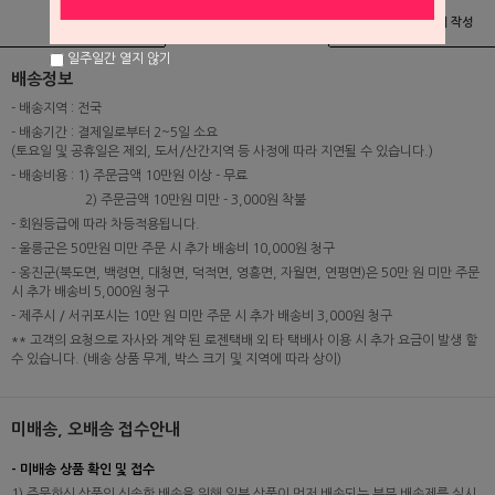
상품정보
배송 및 교환/반품안내
상품후기 및 평가서 작성
일주일간 열지 않기
배송정보
- 배송지역 : 전국
- 배송기간 : 결제일로부터 2~5일 소요
(토요일 및 공휴일은 제외, 도서/산간지역 등 사정에 따라 지연될 수 있습니다.)
- 배송비용 : 1) 주문금액 10만원 이상 - 무료
2) 주문금액 10만원 미만 - 3,000원 착불
- 회원등급에 따라 차등적용됩니다.
- 울릉군은 50만원 미만 주문 시 추가 배송비 10,000원 청구
- 옹진군(북도면, 백령면, 대청면, 덕적면, 영흥면, 자월면, 연평면)은 50만 원 미만 주문
시 추가 배송비 5,000원 청구
- 제주시 / 서귀포시는 10만 원 미만 주문 시 추가 배송비 3,000원 청구
** 고객의 요청으로 자사와 계약 된 로젠택배 외 타 택배사 이용 시 추가 요금이 발생 할
수 있습니다. (배송 상품 무게, 박스 크기 및 지역에 따라 상이)
미배송, 오배송 접수안내
- 미배송 상품 확인 및 접수
1) 주문하신 상품의 신속한 배송을 위해 일부 상품이 먼저 배송되는 부분 배송제를 실시