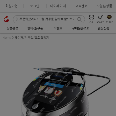
회원가입
로그인
마이페이지
고객센터
오늘본상품
QR
CART
CHAT
상품분류
멤버십/쿠폰
이벤트
구매물품조회
관심상품
Home
레이저/턱관절/교합측정기