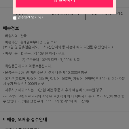
상품정보
배송 및 교환/반품안내
상품후기 및 평가서 작성
일주일간 열지 않기
배송정보
- 배송지역 : 전국
- 배송기간 : 결제일로부터 2~5일 소요
(토요일 및 공휴일은 제외, 도서/산간지역 등 사정에 따라 지연될 수 있습니다.)
- 배송비용 : 1) 주문금액 10만원 이상 - 무료
2) 주문금액 10만원 미만 - 3,000원 착불
- 회원등급에 따라 차등적용됩니다.
- 울릉군은 50만원 미만 주문 시 추가 배송비 10,000원 청구
- 옹진군(북도면, 백령면, 대청면, 덕적면, 영흥면, 자월면, 연평면)은 50만 원 미만 주문
시 추가 배송비 5,000원 청구
- 제주시 / 서귀포시는 10만 원 미만 주문 시 추가 배송비 3,000원 청구
** 고객의 요청으로 자사와 계약 된 로젠택배 외 타 택배사 이용 시 추가 요금이 발생 할
수 있습니다. (배송 상품 무게, 박스 크기 및 지역에 따라 상이)
미배송, 오배송 접수안내