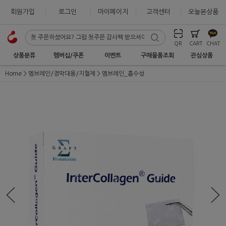
회원가입
로그인
마이페이지
고객센터
오늘본상품
QR
CART
CHAT
상품분류
멤버십/쿠폰
이벤트
구매물품조회
관심상품
Home
멤브레인/경막대용/지혈제
멤브레인_흡수성