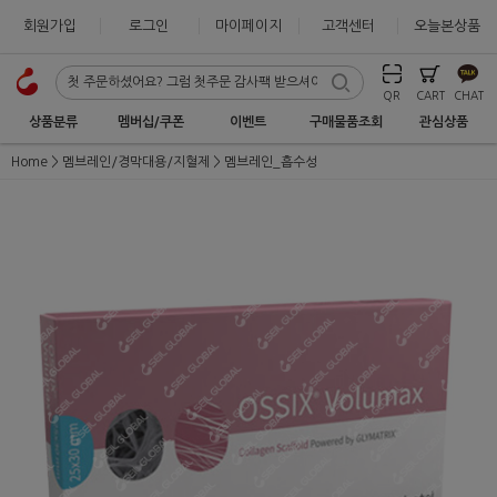
회원가입
로그인
마이페이지
고객센터
오늘본상품
QR
CART
CHAT
상품분류
멤버십/쿠폰
이벤트
구매물품조회
관심상품
Home
멤브레인/경막대용/지혈제
멤브레인_흡수성