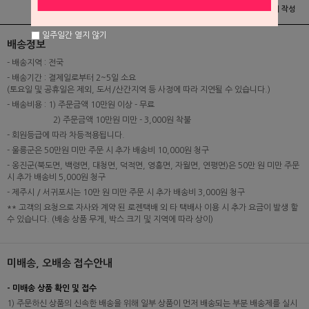
상품정보
배송 및 교환/반품안내
상품후기 및 평가서 작성
일주일간 열지 않기
배송정보
- 배송지역 : 전국
- 배송기간 : 결제일로부터 2~5일 소요
(토요일 및 공휴일은 제외, 도서/산간지역 등 사정에 따라 지연될 수 있습니다.)
- 배송비용 : 1) 주문금액 10만원 이상 - 무료
2) 주문금액 10만원 미만 - 3,000원 착불
- 회원등급에 따라 차등적용됩니다.
- 울릉군은 50만원 미만 주문 시 추가 배송비 10,000원 청구
- 옹진군(북도면, 백령면, 대청면, 덕적면, 영흥면, 자월면, 연평면)은 50만 원 미만 주문
시 추가 배송비 5,000원 청구
- 제주시 / 서귀포시는 10만 원 미만 주문 시 추가 배송비 3,000원 청구
** 고객의 요청으로 자사와 계약 된 로젠택배 외 타 택배사 이용 시 추가 요금이 발생 할
수 있습니다. (배송 상품 무게, 박스 크기 및 지역에 따라 상이)
미배송, 오배송 접수안내
- 미배송 상품 확인 및 접수
1) 주문하신 상품의 신속한 배송을 위해 일부 상품이 먼저 배송되는 부분 배송제를 실시